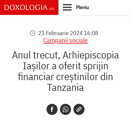
Skip
Meniu
to
main
Main
content
navigation
21 Februarie 2024 16:08
Campanii sociale
Anul trecut, Arhiepiscopia
Iașilor a oferit sprijin
financiar creștinilor din
Tanzania