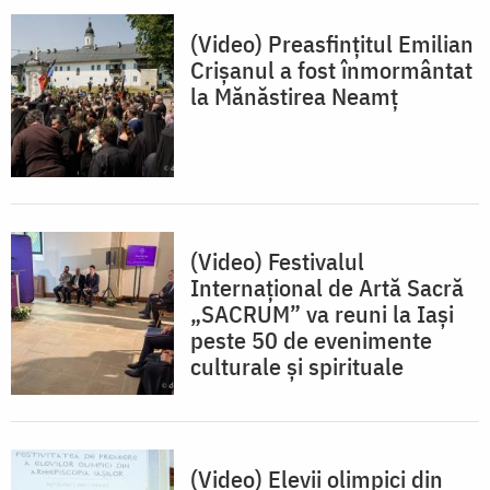
(Video) Preasfințitul Emilian
Crișanul a fost înmormântat
la Mănăstirea Neamț
(Video) Festivalul
Internațional de Artă Sacră
„SACRUM” va reuni la Iași
peste 50 de evenimente
culturale și spirituale
(Video) Elevii olimpici din