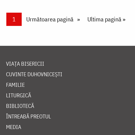
Paginare
Current page
1
Next page
Următoarea pagină
Last page
Ultima pagină »
VIAȚA BISERICII
CUVINTE DUHOVNICEȘTI
FAMILIE
LITURGICĂ
BIBLIOTECĂ
ÎNTREABĂ PREOTUL
MEDIA