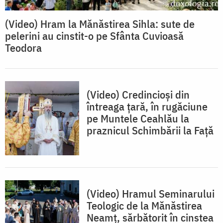
(Video) Hram la Mănăstirea Sihla: sute de
pelerini au cinstit-o pe Sfânta Cuvioasă
Teodora
(Video) Credincioși din
întreaga țară, în rugăciune
pe Muntele Ceahlău la
praznicul Schimbării la Față
(Video) Hramul Seminarului
Teologic de la Mănăstirea
Neamț, sărbătorit în cinstea