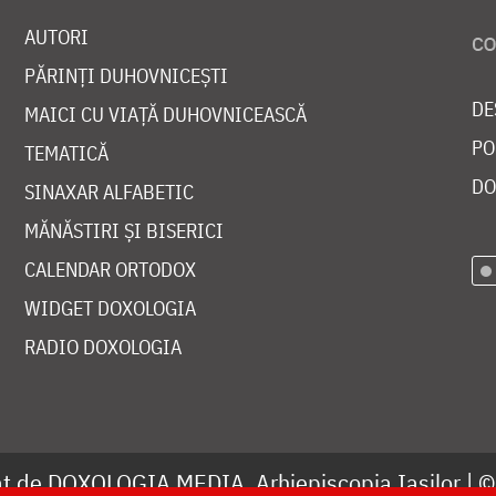
AUTORI
PĂRINȚI DUHOVNICEȘTI
DE
MAICI CU VIAȚĂ DUHOVNICEASCĂ
PO
TEMATICĂ
DO
SINAXAR ALFABETIC
MĂNĂSTIRI ȘI BISERICI
CALENDAR ORTODOX
WIDGET DOXOLOGIA
RADIO DOXOLOGIA
at de
DOXOLOGIA MEDIA
, Arhiepiscopia Iașilor | 