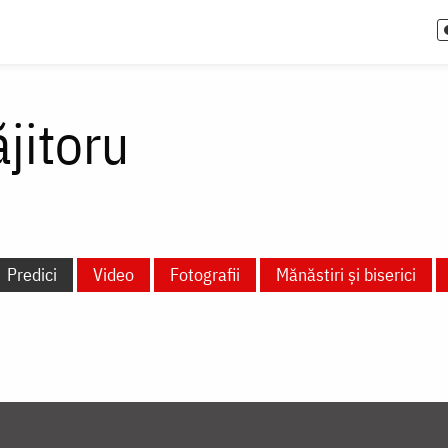
ăjitoru
Predici
Video
Fotografii
Mănăstiri și biserici