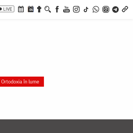
LIVE
06
Ortodoxia în lume