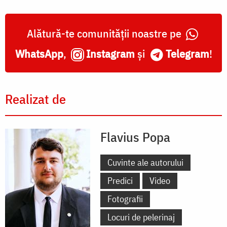
Alătură-te comunității noastre pe
WhatsApp
,
Instagram
și
Telegram
!
Realizat de
Flavius Popa
Cuvinte ale autorului
Predici
Video
Fotografii
Locuri de pelerinaj