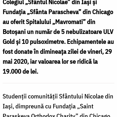
S
Colegiul „Sfântul Nicolae” din Iași și
Județean
Fundația „Sfânta Parascheva” din Chicago
Botoșani
B
au oferit Spitalului „Mavromati” din
din
d
Botoșani un număr de 5 nebulizatoare ULV
partea
p
Gold și 10 pulsoximetre. Echipamentele au
Colegiului
C
„Sfântul
fost donate în dimineața zilei de vineri, 29
„
Nicolae”
mai 2020, iar valoarea lor se ridică la
N
și
19.000 de lei.
ș
a
Fundației
F
Studenții comunității Sfântului Nicolae din
„Sfânta
„
Parascheva”
Iași, dimpreună cu Fundația „Saint
Chicago
Paraskeva Orthodox Charity” din Chicago,