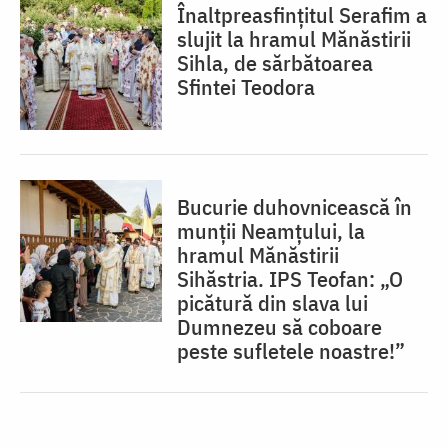
Înaltpreasfințitul Serafim a
slujit la hramul Mănăstirii
Sihla, de sărbătoarea
Sfintei Teodora
Bucurie duhovnicească în
munții Neamțului, la
hramul Mănăstirii
Sihăstria. IPS Teofan: „O
picătură din slava lui
Dumnezeu să coboare
peste sufletele noastre!”