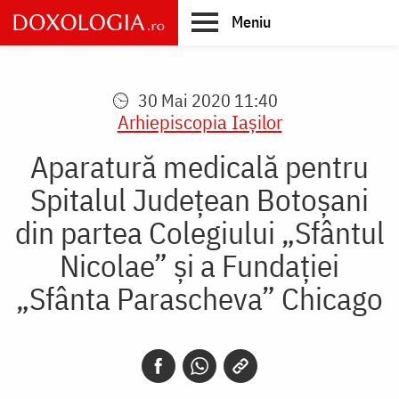
Skip
Meniu
to
main
Main
content
navigation
30 Mai 2020 11:40
Arhiepiscopia Iaşilor
Aparatură medicală pentru
Spitalul Județean Botoșani
din partea Colegiului „Sfântul
Nicolae” și a Fundației
„Sfânta Parascheva” Chicago