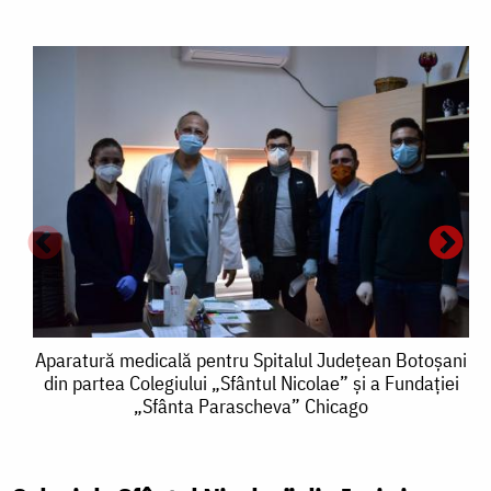
Aparatură
Aparatură medicală pentru Spitalul Județean Botoșani
A
din partea Colegiului „Sfântul Nicolae” și a Fundației
medicală
„Sfânta Parascheva” Chicago
pentru
Spitalul