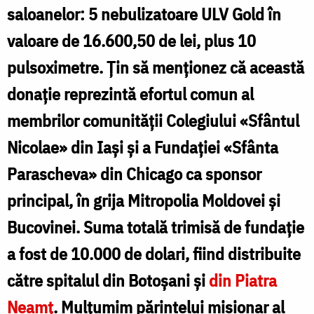
saloanelor: 5 nebulizatoare ULV Gold în
valoare de 16.600,50 de lei, plus 10
pulsoximetre. Țin să menționez că această
donație reprezintă efortul comun al
membrilor comunității Colegiului
«
Sfântul
Nicolae
»
din Iași și a Fundației
«
Sfânta
Parascheva
»
din Chicago ca sponsor
principal, în grija Mitropolia Moldovei și
Bucovinei. Suma totală trimisă de fundație
a fost de 10.000 de dolari, fiind distribuite
către spitalul din Botoșani și
din Piatra
Neamț
. Mulțumim părintelui misionar al