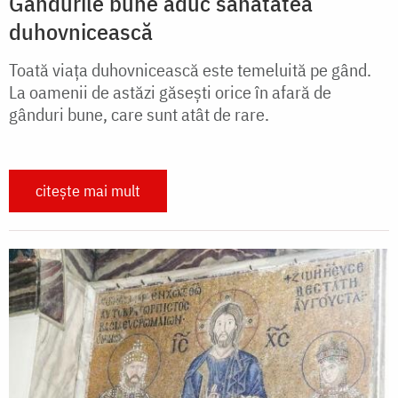
Gândurile bune aduc sănătatea
duhovnicească
Toată viața duhovnicească este temeluită pe gând.
La oamenii de astăzi găsești orice în afară de
gânduri bune, care sunt atât de rare.
citește mai mult