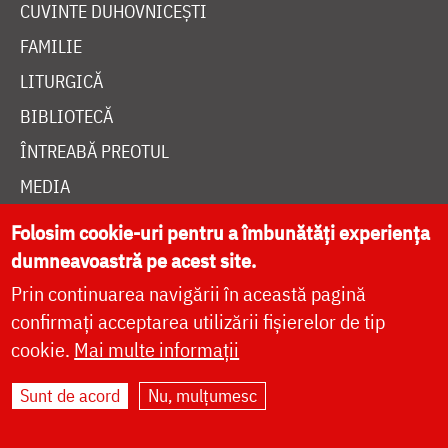
CUVINTE DUHOVNICEȘTI
FAMILIE
LITURGICĂ
BIBLIOTECĂ
ÎNTREABĂ PREOTUL
MEDIA
ȘTIRI
Folosim cookie-uri pentru a îmbunătăți experiența
HRAMUL SFINTEI CUVIOASE PARASCHEVA
dumneavoastră pe acest site.
Prin continuarea navigării în această pagină
confirmați acceptarea utilizării fișierelor de tip
AUTORI
cookie.
Mai multe informații
PĂRINȚI DUHOVNICEȘTI
Sunt de acord
Nu, mulțumesc
MAICI CU VIAȚĂ DUHOVNICEASCĂ
TEMATICĂ