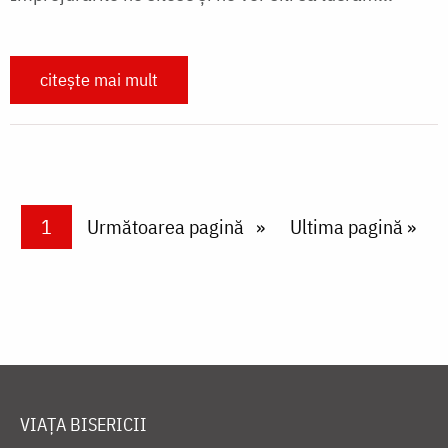
citește mai mult
Paginare
Current page
1
Next page
Următoarea pagină
Last page
Ultima pagină »
VIAȚA BISERICII