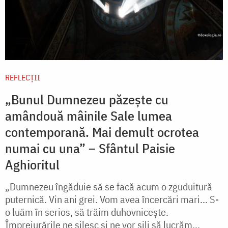
REFLECȚII
„Bunul Dumnezeu păzește cu
amândouă mâinile Sale lumea
contemporană. Mai demult ocrotea
numai cu una” – Sfântul Paisie
Aghioritul
„Dumnezeu îngăduie să se facă acum o zguduitură
puternică. Vin ani grei. Vom avea încercări mari... S-
o luăm în serios, să trăim duhovnicește.
Împrejurările ne silesc și ne vor sili să lucrăm...