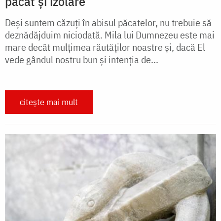
păcat și izolare
Deși suntem căzuți în abisul păcatelor, nu trebuie să
deznădăjduim niciodată. Mila lui Dumnezeu este mai
mare decât mulţimea răutăţilor noastre şi, dacă El
vede gândul nostru bun şi intenţia de...
citește mai mult