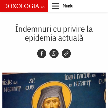
Skip
Meniu
to
main
Main
content
navigation
Îndemnuri cu privire la
epidemia actuală