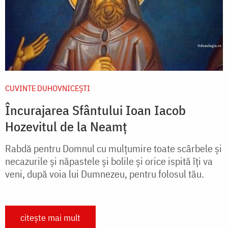
CUVINTE DUHOVNICEȘTI
Încurajarea Sfântului Ioan Iacob
Hozevitul de la Neamț
Rabdă pentru Domnul cu mulțumire toate scârbele și
necazurile și năpastele și bolile și orice ispită îți va
veni, după voia lui Dumnezeu, pentru folosul tău.
citește mai mult