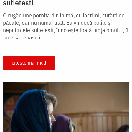
sufletești
O rugăciune pornită din inimă, cu lacrimi, curăță de
păcate, dar nu numai atât. Ea vindecă bolile și
neputințele sufletești, înnoiește toată ființa omului, îl
face să renască.
citește mai mult