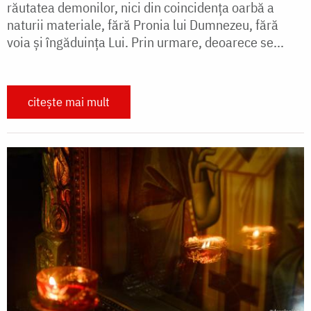
răutatea demonilor, nici din coincidența oarbă a
naturii materiale, fără Pronia lui Dumnezeu, fără
voia și îngăduința Lui. Prin urmare, deoarece se...
citește mai mult