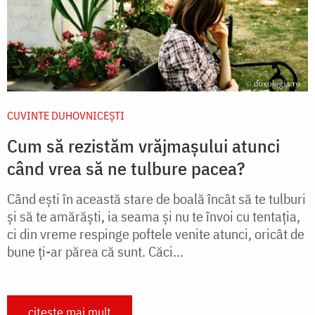
CUVINTE DUHOVNICEȘTI
Cum să rezistăm vrăjmașului atunci
când vrea să ne tulbure pacea?
Când ești în această stare de boală încât să te tulburi
şi să te amărăşti, ia seama și nu te învoi cu tentaţia,
ci din vreme respinge poftele venite atunci, oricât de
bune ţi-ar părea că sunt. Căci...
citește mai mult