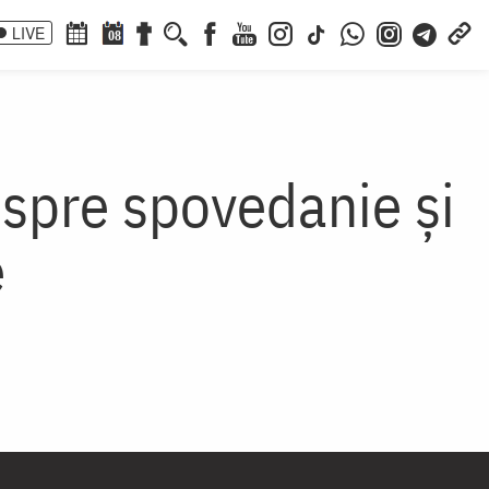
LIVE
08
espre spovedanie şi
e