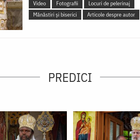
Video
Fotografii
Locuri de pelerinaj
Mănăstiri și biserici
Articole despre autor
PREDICI