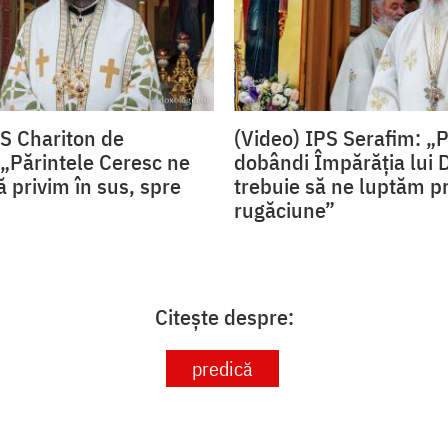
PS Chariton de
(Video) IPS Serafim: „
„Părintele Ceresc ne
dobândi Împărăția lui
 privim în sus, spre
trebuie să ne luptăm pr
rugăciune”
Citește despre:
predică