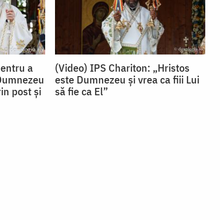
Pentru a
(Video) IPS Chariton: „Hristos
 Dumnezeu
este Dumnezeu și vrea ca fiii Lui
in post și
să fie ca El”