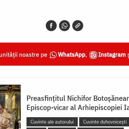
nității noastre pe
WhatsApp
,
Instagram
Preasfințitul Nichifor Botoșănea
Episcop-vicar al Arhiepiscopiei Ia
Cuvinte ale autorului
Cuvinte duhovnicești