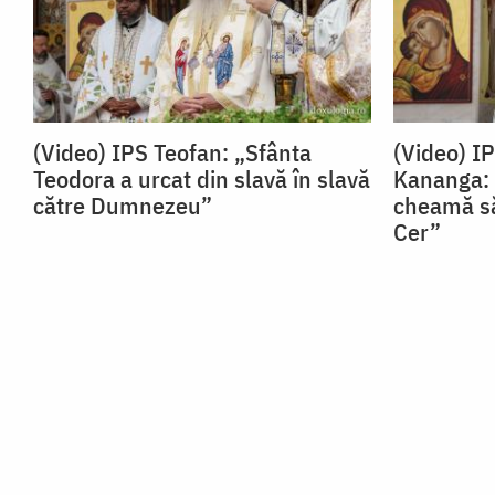
(Video) IPS Teofan: „Sfânta
(Video) I
Teodora a urcat din slavă în slavă
Kananga: 
către Dumnezeu”
cheamă să
Cer”