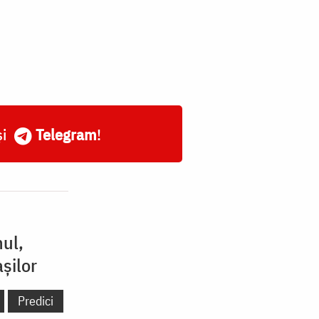
și
Telegram
!
nul,
șilor
Predici