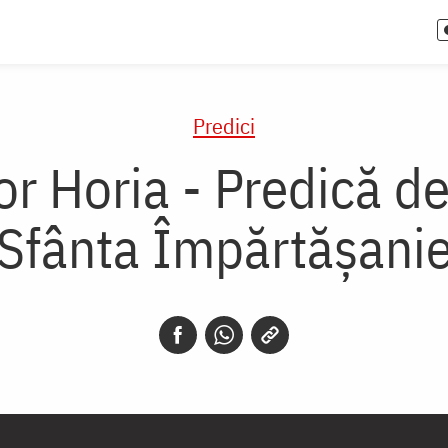
Predici
or Horia - Predică d
Sfânta Împărtăşani