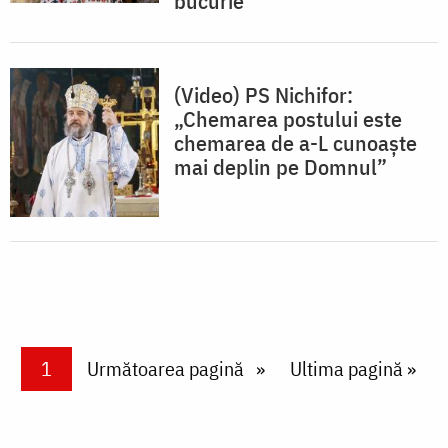
bucurie”
(Video) PS Nichifor:
„Chemarea postului este
chemarea de a-L cunoaște
mai deplin pe Domnul”
Paginare
Current page
1
Next page
Următoarea pagină
Last page
Ultima pagină »