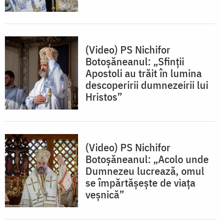
(Video) PS Nichifor
Botoșăneanul: „Sfinții
Apostoli au trăit în lumina
descoperirii dumnezeirii lui
Hristos”
(Video) PS Nichifor
Botoșăneanul: „Acolo unde
Dumnezeu lucrează, omul
se împărtășește de viața
veșnică”