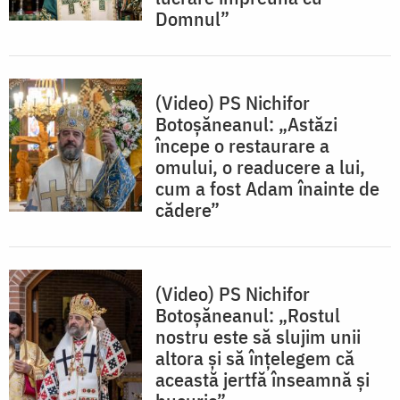
Domnul”
(Video) PS Nichifor
Botoșăneanul: „Astăzi
începe o restaurare a
omului, o readucere a lui,
cum a fost Adam înainte de
cădere”
(Video) PS Nichifor
Botoșăneanul: „Rostul
nostru este să slujim unii
altora și să înțelegem că
această jertfă înseamnă și