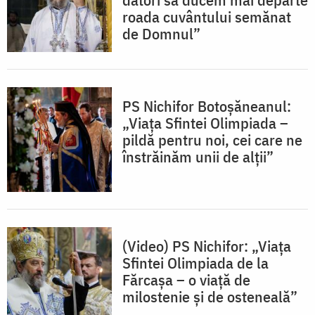
roada cuvântului semănat
de Domnul”
PS Nichifor Botoșăneanul:
„Viața Sfintei Olimpiada –
pildă pentru noi, cei care ne
înstrăinăm unii de alții”
(Video) PS Nichifor: „Viața
Sfintei Olimpiada de la
Fărcașa – o viață de
milostenie și de osteneală”