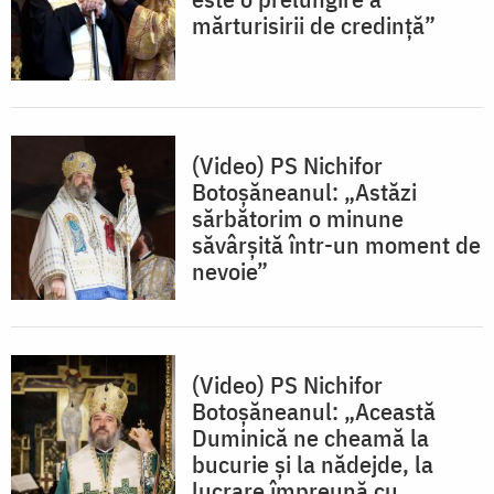
mărturisirii de credință”
(Video) PS Nichifor
Botoșăneanul: „Astăzi
sărbătorim o minune
săvârșită într-un moment de
nevoie”
(Video) PS Nichifor
Botoșăneanul: „Această
Duminică ne cheamă la
bucurie și la nădejde, la
lucrare împreună cu