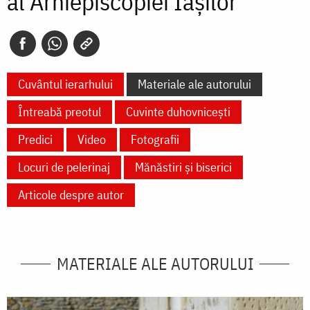
al Arhiepiscopiei Iașilor
Cuvântul ierarhului
Materiale ale autorului
Întreabă preotul
Cuvinte duhovnicești
Predici
Video
Fotografii
Locuri de pelerinaj
Mănăstiri și biserici
Articole despre autor
MATERIALE ALE AUTORULUI