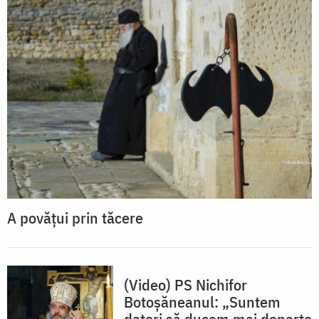
A povățui prin tăcere
(Video) PS Nichifor
Botoșăneanul: „Suntem
datori să ducem mai departe