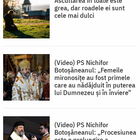
Ascultarea în toate este
grea, dar roadele ei sunt
cele mai dulci
(Video) PS Nichifor
Botoșăneanul: „Femeile
mironosițe au fost primele
care au nădăjduit în puterea
lui Dumnezeu și în înviere”
(Video) PS Nichifor
Botoșăneanul: „Procesiunea
este o prelungire a