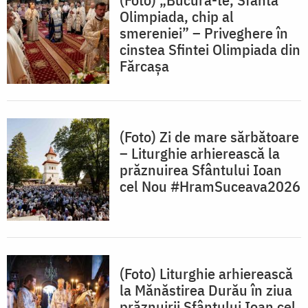
Olimpiada, chip al
smereniei” – Priveghere în
cinstea Sfintei Olimpiada din
Fărcașa
(Foto) Zi de mare sărbătoare
– Liturghie arhierească la
prăznuirea Sfântului Ioan
cel Nou #HramSuceava2026
(Foto) Liturghie arhierească
la Mănăstirea Durău în ziua
prăznuirii Sfântului Ioan cel