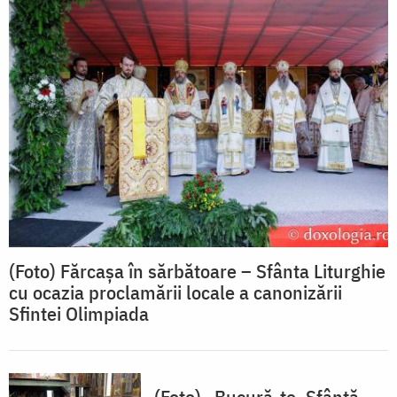
(Foto) Fărcașa în sărbătoare – Sfânta Liturghie
cu ocazia proclamării locale a canonizării
Sfintei Olimpiada
(Foto) „Bucură-te, Sfântă