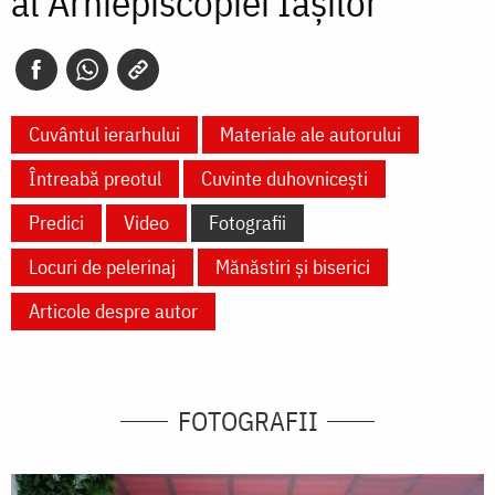
al Arhiepiscopiei Iașilor
Cuvântul ierarhului
Materiale ale autorului
Întreabă preotul
Cuvinte duhovnicești
Predici
Video
Fotografii
Locuri de pelerinaj
Mănăstiri și biserici
Articole despre autor
FOTOGRAFII