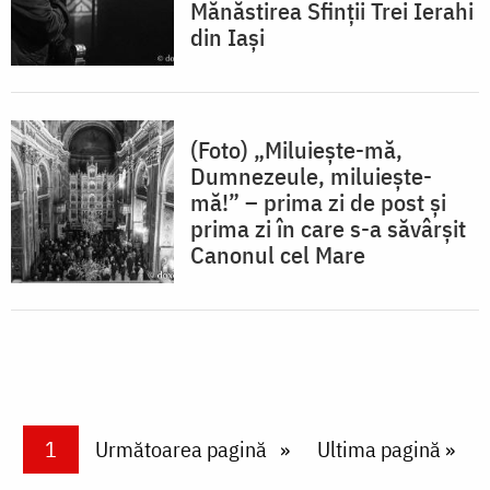
Mănăstirea Sfinții Trei Ierahi
din Iași
(Foto) „Miluiește-mă,
Dumnezeule, miluiește-
mă!” – prima zi de post și
prima zi în care s-a săvârșit
Canonul cel Mare
Paginare
Current page
1
Next page
Următoarea pagină
Last page
Ultima pagină »