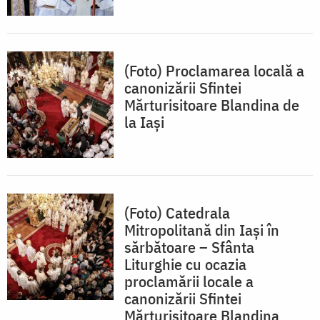
(Foto) Proclamarea locală a
canonizării Sfintei
Mărturisitoare Blandina de
la Iași
(Foto) Catedrala
Mitropolitană din Iași în
sărbătoare – Sfânta
Liturghie cu ocazia
proclamării locale a
canonizării Sfintei
Mărturisitoare Blandina