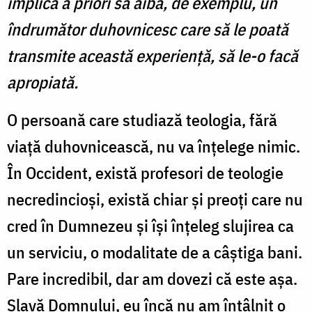
implică a priori să aibă, de exemplu, un
îndrumător duhovnicesc care să le poată
transmite această experienţă, să le-o facă
apropiată.
O persoană care studiază teologia, fără
viață duhovnicească, nu va înțelege nimic.
În Occident, există profesori de teologie
necredincioși, există chiar și preoți care nu
cred în Dumnezeu și îşi înţeleg slujirea ca
un serviciu, o modalitate de a câștiga bani.
Pare incredibil, dar am dovezi că este așa.
Slavă Domnului, eu încă nu am întâlnit o