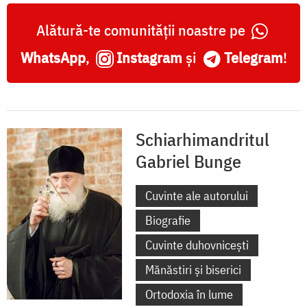
Alătură-te comunității noastre pe
WhatsApp
,
Instagram
și
Telegram
!
Schiarhimandritul
Gabriel Bunge
Cuvinte ale autorului
Biografie
Cuvinte duhovnicești
Mănăstiri și biserici
Ortodoxia în lume