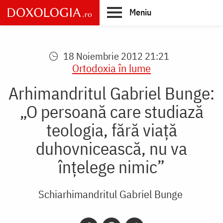
Skip
Meniu
to
main
Main
content
navigation
18 Noiembrie 2012 21:21
Ortodoxia în lume
Arhimandritul Gabriel Bunge:
„O persoană care studiază
teologia, fără viață
duhovnicească, nu va
înțelege nimic”
Schiarhimandritul Gabriel Bunge