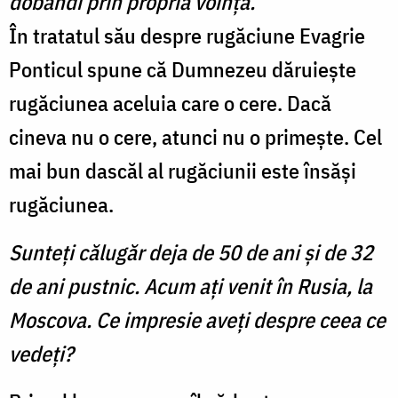
dobândi prin propria voinţă.
În tratatul său despre rugăciune Evagrie
Ponticul spune că Dumnezeu dăruieşte
rugăciunea aceluia care o cere. Dacă
cineva nu o cere, atunci nu o primeşte. Cel
mai bun dascăl al rugăciunii este însăşi
rugăciunea.
Sunteţi călugăr deja de 50 de ani și de 32
de ani pustnic. Acum aţi venit în Rusia, la
Moscova. Ce impresie aveţi despre ceea ce
vedeţi?