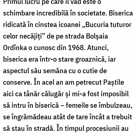
Primul lucru pe care îl văd este o
schimbare incredibilă în societate. Biserica
ridicată în cinstea icoanei „Bucuria tuturor
celor necăjiți” de pe strada Bolşaia
Ordînka o cunosc din 1968. Atunci,
biserica era într-o stare groaznică, iar
aspectul său semăna cu o cutie de
conserve. În acel an am petrecut Paştile
aici ca tânăr călugăr și mi-a fost imposibil
să intru în biserică – femeile se îmbulzeau,
se îngrămădeau atât de tare încât a trebuit
să stau în stradă. În timpul procesiunii au