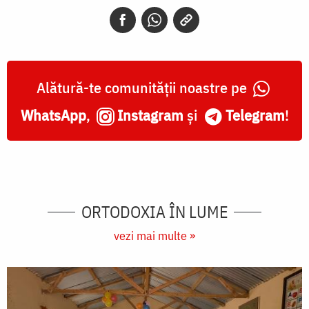
Alătură-te comunității noastre pe
WhatsApp
,
Instagram
și
Telegram
!
ORTODOXIA ÎN LUME
vezi mai multe »