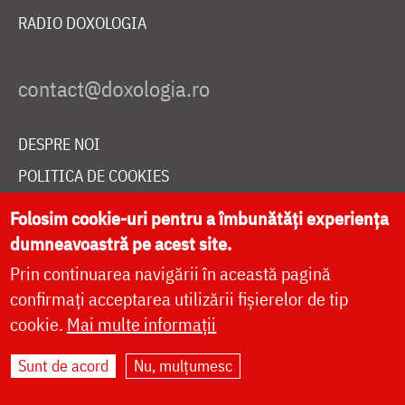
RADIO DOXOLOGIA
DESPRE NOI
POLITICA DE COOKIES
DONEAZĂ ONLINE PENTRU CATEDRALA NAȚIONALĂ
Folosim cookie-uri pentru a îmbunătăți experiența
dumneavoastră pe acest site.
Prin continuarea navigării în această pagină
LIVE
confirmați acceptarea utilizării fișierelor de tip
cookie.
Mai multe informații
Site dezvoltat de
DOXOLOGIA MEDIA
,
Sunt de acord
Nu, mulțumesc
Arhiepiscopia Iașilor | ©
doxologia.ro