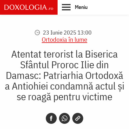
Skip
Meniu
to
main
Main
content
navigation
23 Iunie 2025 13:00
Ortodoxia în lume
Atentat terorist la Biserica
Sfântul Proroc Ilie din
Damasc: Patriarhia Ortodoxă
a Antiohiei condamnă actul și
se roagă pentru victime