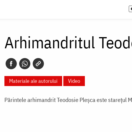
Arhimandritul Teod
Materiale ale autorului
Video
Părintele arhimandrit Teodosie Pleșca este starețul M