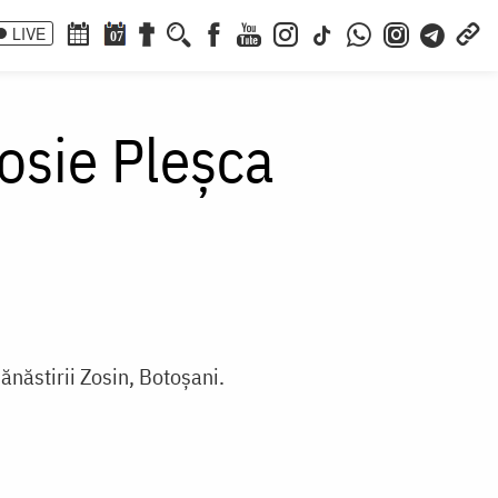
LIVE
07
osie Pleșca
ănăstirii Zosin, Botoșani.