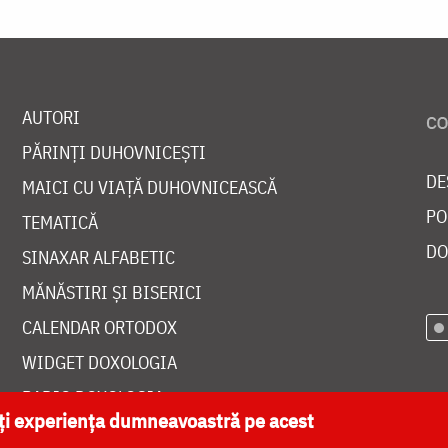
AUTORI
PĂRINȚI DUHOVNICEȘTI
DE
MAICI CU VIAȚĂ DUHOVNICEASCĂ
PO
TEMATICĂ
DO
SINAXAR ALFABETIC
MĂNĂSTIRI ȘI BISERICI
CALENDAR ORTODOX
WIDGET DOXOLOGIA
RADIO DOXOLOGIA
ăți experiența dumneavoastră pe acest