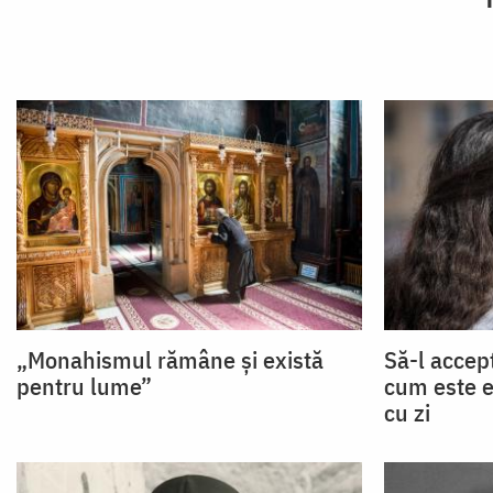
„Monahismul rămâne și există
Să-l accep
pentru lume”
cum este el
cu zi