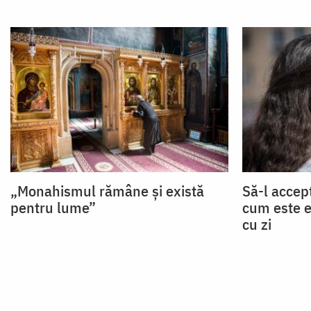
„Monahismul rămâne și există
Să-l accep
pentru lume”
cum este el
cu zi