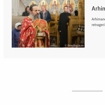
Arhim
Arhimand
retrager