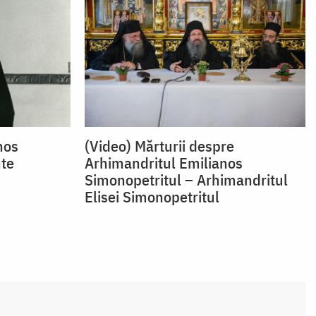
nos
(Video) Mărturii despre
nte
Arhimandritul Emilianos
Simonopetritul – Arhimandritul
Elisei Simonopetritul