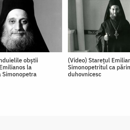
duielile obștii
(Video) Starețul Emilia
Emilianos la
Simonopetritul ca pări
a Simonopetra
duhovnicesc