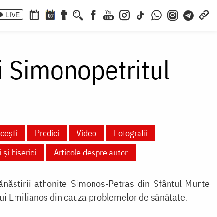
LIVE
07
i Simonopetritul
cești
Predici
Video
Fotografii
 și biserici
Articole despre autor
ănăstirii athonite Simonos-Petras din Sfântul Munte
lui Emilianos din cauza problemelor de sănătate.