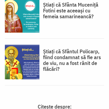
Știați că Sfânta Muceniță
Fotini este aceeași cu
femeia samarineancă?
Știați că Sfântul Policarp,
fiind condamnat să fie ars
de viu, nu a fost rănit de
flăcări?
Citește despre: