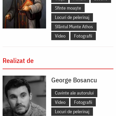
Sfinte moaște
Locuri de pelerinaj
Sfântul Munte Athos
Video
Fotografii
Realizat de
George Bosancu
Cuvinte ale autorului
Video
Fotografii
Locuri de pelerinaj