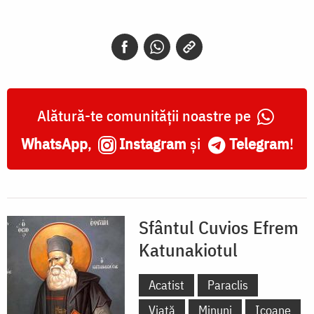
duhovnic
este
maica
mântuirii.”
(Părintele
Alătură-te comunității noastre pe
Efrem
WhatsApp
,
Instagram
și
Telegram
!
Katunakiotul)
Sfântul Cuvios Efrem
Katunakiotul
Acatist
Paraclis
Viață
Minuni
Icoane