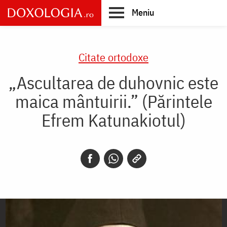
Skip
Meniu
to
main
Main
content
navigation
Citate ortodoxe
„Ascultarea de duhovnic este
maica mântuirii.” (Părintele
Efrem Katunakiotul)