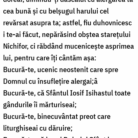
cea bună și cu belșugul harului cel
revărsat asupra ta; astfel, fiu duhovnicesc
i te-ai făcut, nepărăsind obștea starețului
Nichifor, ci răbdând mucenicește asprimea
lui, pentru care îți cântăm așa:
Bucură-te, ucenic neostenit care spre
Domnul cu însuflețire alergai;â
Bucură-te, că Sfântul Iosif Isihastul toate
gândurile îi mărturiseai;
Bucură-te, binecuvântat preot care
liturghiseai cu dăruire;