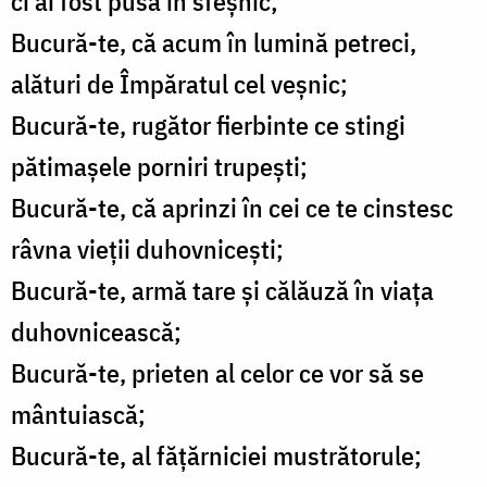
ci ai fost pusă în sfeșnic;
Bucură-te, că acum în lumină petreci,
alături de Împăratul cel veșnic;
Bucură-te, rugător fierbinte ce stingi
pătimașele porniri trupești;
Bucură-te, că aprinzi în cei ce te cinstesc
râvna vieții duhovnicești;
Bucură-te, armă tare și călăuză în viața
duhovnicească;
Bucură-te, prieten al celor ce vor să se
mântuiască;
Bucură-te, al fățărniciei mustrătorule;