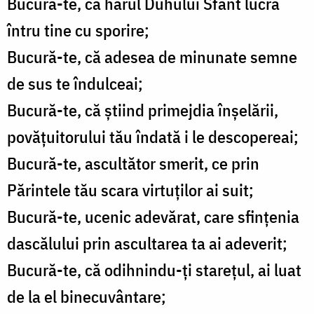
Bucură-te, că harul Duhului Sfânt lucra
întru tine cu sporire;
Bucură-te, că adesea de minunate semne
de sus te îndulceai;
Bucură-te, că știind primejdia înșelării,
povățuitorului tău îndată i le descopereai;
Bucură-te, ascultător smerit, ce prin
Părintele tău scara virtuților ai suit;
Bucură-te, ucenic adevărat, care sfințenia
dascălului prin ascultarea ta ai adeverit;
Bucură-te, că odihnindu-ți starețul, ai luat
de la el binecuvântare;