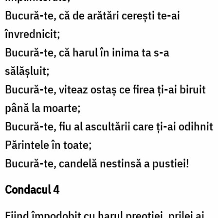
Bucură-te, că de arătări cerești te-ai
învrednicit;
Bucură-te, că harul în inima ta s-a
sălășluit;
Bucură-te, viteaz ostaș ce firea ți-ai biruit
până la moarte;
Bucură-te, fiu al ascultării care ți-ai odihnit
Părintele în toate;
Bucură-te, candelă nestinsă a pustiei!
Condacul 4
Fiind împodobit cu harul preoției, prilej ai