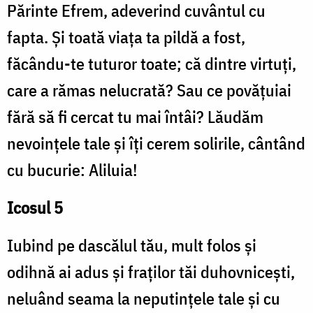
Părinte Efrem, adeverind cuvântul cu
fapta. Și toată viața ta pildă a fost,
făcându-te tuturor toate; că dintre virtuți,
care a rămas nelucrată? Sau ce povățuiai
fără să fi cercat tu mai întâi? Lăudăm
nevoințele tale și îți cerem solirile, cântând
cu bucurie: Aliluia!
Icosul 5
Iubind pe dascălul tău, mult folos și
odihnă ai adus și fraților tăi duhovnicești,
neluând seama la neputințele tale și cu