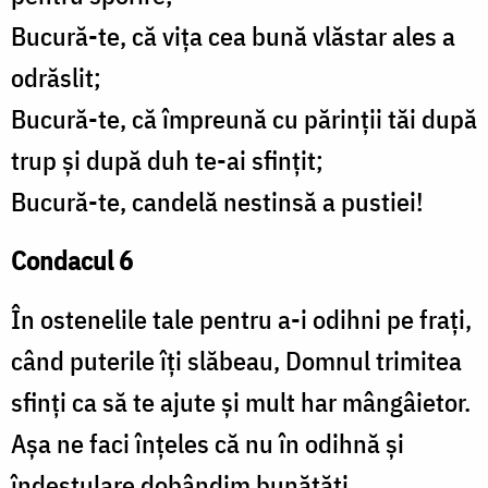
Bucură-te, că vița cea bună vlăstar ales a
odrăslit;
Bucură-te, că împreună cu părinții tăi după
trup și după duh te-ai sfințit;
Bucură-te, candelă nestinsă a pustiei!
Condacul 6
În ostenelile tale pentru a-i odihni pe frați,
când puterile îți slăbeau, Domnul trimitea
sfinți ca să te ajute și mult har mângâietor.
Așa ne faci înțeles că nu în odihnă și
îndestulare dobândim bunătăți