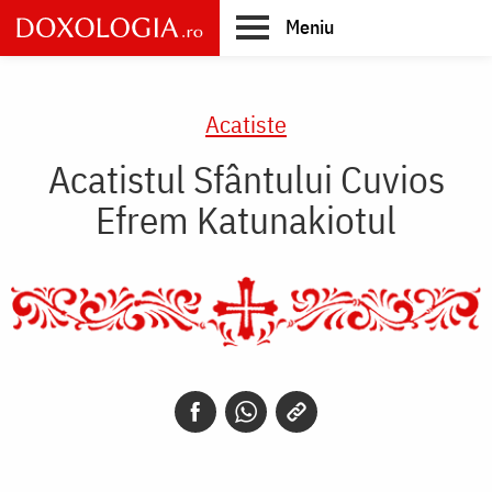
Skip
Meniu
to
main
Main
content
navigation
Acatiste
Acatistul Sfântului Cuvios
Efrem Katunakiotul