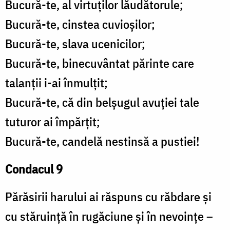
Bucură-te, al virtuților lăudătorule;
Bucură-te, cinstea cuvioșilor;
Bucură-te, slava ucenicilor;
Bucură-te, binecuvântat părinte care
talanții i-ai înmulțit;
Bucură-te, că din belșugul avuției tale
tuturor ai împărțit;
Bucură-te, candelă nestinsă a pustiei!
Condacul 9
Părăsirii harului ai răspuns cu răbdare și
cu stăruință în rugăciune și în nevoințe –