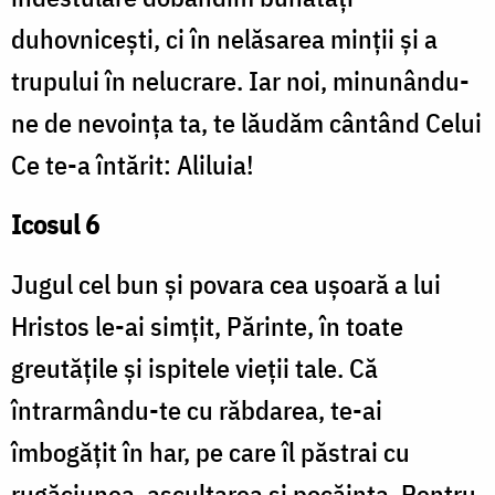
duhovnicești, ci în nelăsarea minții și a
trupului în nelucrare. Iar noi, minunându-
ne de nevoința ta, te lăudăm cântând Celui
Ce te-a întărit: Aliluia!
Icosul 6
Jugul cel bun și povara cea ușoară a lui
Hristos le-ai simțit, Părinte, în toate
greutățile și ispitele vieții tale. Că
întrarmându-te cu răbdarea, te-ai
îmbogățit în har, pe care îl păstrai cu
rugăciunea, ascultarea și pocăința. Pentru