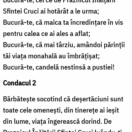
Sfintei Cruci ai hotărât a le urma;
Bucură-te, că maica ta încredințare în vis
pentru calea ce ai ales a aflat;
Bucură-te, că mai târziu, amândoi părinții
tăi viața monahală au îmbrățișat;
Bucură-te, candelă nestinsă a pustiei!
Condacul 2
Bărbătește socotind că deșertăciuni sunt
toate cele omenești, din tinerețe ai ieșit
din lume, viața îngerească dorind. De