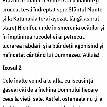
Praznicul Înălțării Sfintei Cruci luându-ți
crucea, te-ai îndreptat spre Sfântul Munte
și la Katunakia te-ai așezat, lângă asprul
stareț Nichifor, unde în smerenia ocărilor și
în împlinirea rucodeliei ai petrecut,
lucrarea răbdării și a blândeții agonisind și
neîncetat cântând lui Dumnezeu: Aliluia!
Icosul 2
Cele înalte voind a le afla, cu iscusință
găseai căi de a închina Domnului fiecare
ceas la vieții sale. Astfel, osteneala nu ți-a