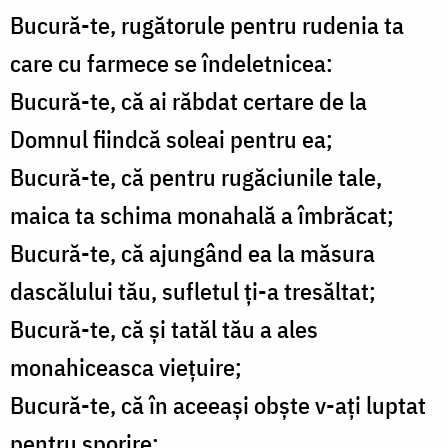
Bucură-te, rugătorule pentru rudenia ta
care cu farmece se îndeletnicea:
Bucură-te, că ai răbdat certare de la
Domnul fiindcă soleai pentru ea;
Bucură-te, că pentru rugăciunile tale,
maica ta schima monahală a îmbrăcat;
Bucură-te, că ajungând ea la măsura
dascălului tău, sufletul ți-a tresăltat;
Bucură-te, că și tatăl tău a ales
monahiceasca viețuire;
Bucură-te, că în aceeași obște v-ați luptat
pentru sporire;