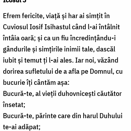
Efrem fericite, viață și har ai simțit în
Cuviosul Iosif Isihastul când l-ai întâlnit
întâia oară; și ca un fiu încredințându-i
gândurile și simțirile inimii tale, dascăl
iubit și temut ți l-ai ales. Iar noi, văzând
dorirea sufletului de a afla pe Domnul, cu
bucurie îți cântăm așa:
Bucură-te, al vieții duhovnicești căutător
însetat;
Bucură-te, părinte care din harul Duhului
te-ai adăpat;