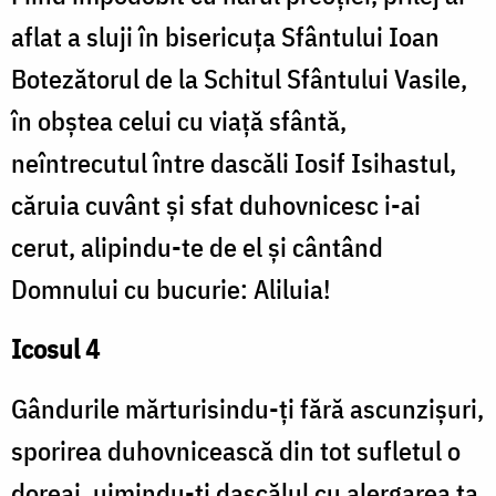
aflat a sluji în bisericuța Sfântului Ioan
Botezătorul de la Schitul Sfântului Vasile,
în obștea celui cu viață sfântă,
neîntrecutul între dascăli Iosif Isihastul,
căruia cuvânt și sfat duhovnicesc i-ai
cerut, alipindu-te de el și cântând
Domnului cu bucurie: Aliluia!
Icosul 4
Gândurile mărturisindu-ți fără ascunzișuri,
sporirea duhovnicească din tot sufletul o
doreai, uimindu-ți dascălul cu alergarea ta