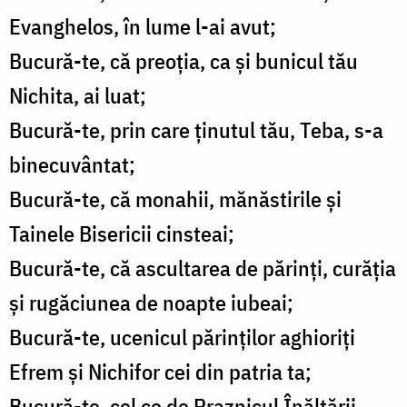
Evanghelos, în lume l-ai avut;
Bucură-te, că preoția, ca și bunicul tău
Nichita, ai luat;
Bucură-te, prin care ținutul tău, Teba, s-a
binecuvântat;
Bucură-te, că monahii, mănăstirile și
Tainele Bisericii cinsteai;
Bucură-te, că ascultarea de părinți, curăția
și rugăciunea de noapte iubeai;
Bucură-te, ucenicul părinților aghioriți
Efrem și Nichifor cei din patria ta;
Bucură-te, cel ce de Praznicul Înălțării