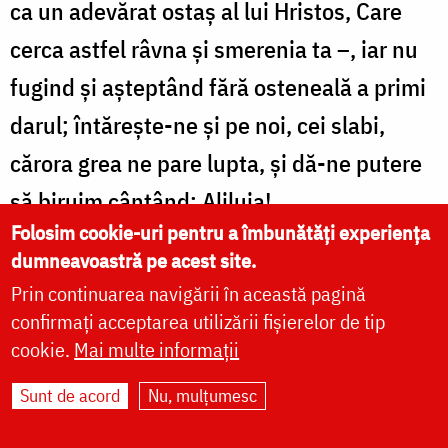
ca un adevărat ostaș al lui Hristos, Care
cerca astfel râvna și smerenia ta –, iar nu
fugind și așteptând fără osteneală a primi
darul; întărește-ne și pe noi, cei slabi,
cărora grea ne pare lupta, și dă-ne putere
să biruim cântând: Aliluia!
Folosim cookie-uri pentru a îmbunătăți experiența
Icosul 9
dumneavoastră pe acest site.
Prin continuarea navigării în această pagină
Răsăritul răsăriturilor, Domnul, ți-a tăinuit
confirmați acceptarea utilizării fișierelor de tip
mutarea din viața aceasta a dascălului tău,
cookie.
Mai multe informații
Iosif Isihastul, și ca oarecând Toma, care
Sunt de acord
Nu, mulțumesc
nu a văzut Învierea Domnului, nici