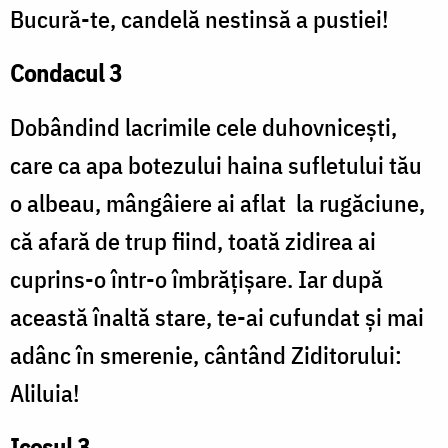
Bucură-te, candelă nestinsă a pustiei!
Condacul 3
Dobândind lacrimile cele duhovnicești,
care ca apa botezului haina sufletului tău
o albeau, mângâiere ai aflat la rugăciune,
că afară de trup fiind, toată zidirea ai
cuprins-o într-o îmbrățișare. Iar după
această înaltă stare, te-ai cufundat și mai
adânc în smerenie, cântând Ziditorului:
Aliluia!
Icosul 3