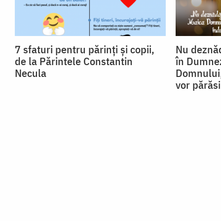
7 sfaturi pentru părinți și copii,
Nu deznăd
de la Părintele Constantin
în Dumnez
Necula
Domnului,
vor părăsi