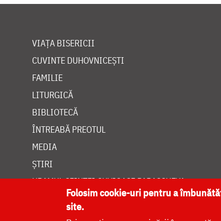
VIAȚA BISERICII
CUVINTE DUHOVNICEȘTI
FAMILIE
LITURGICĂ
BIBLIOTECĂ
ÎNTREABĂ PREOTUL
MEDIA
ȘTIRI
HRAMUL SFINTEI CUVIOASE PARASCHEVA
Folosim cookie-uri pentru a îmbunăt
site.