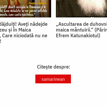
ăjduiţi! Aveţi nădejde
„Ascultarea de duhovni
eu şi în Maica
maica mântuirii.” (Pări
 Care niciodată nu ne
Efrem Katunakiotul)
!
Citește despre:
samarinean