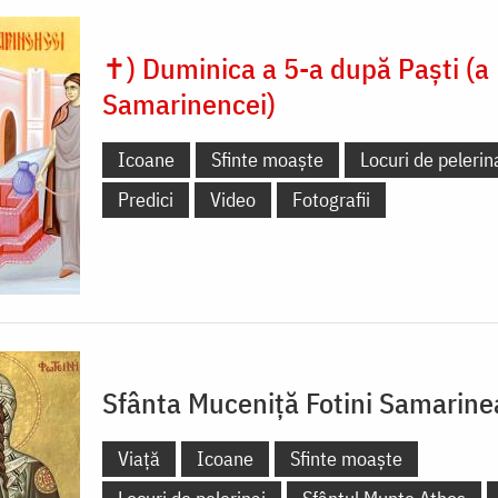
✝) Duminica a 5-a după Paști (a
Samarinencei)
Icoane
Sfinte moaște
Locuri de pelerin
Predici
Video
Fotografii
Sfânta Muceniță Fotini Samarin
Viață
Icoane
Sfinte moaște