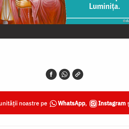
nității noastre pe
WhatsApp
,
Instagram