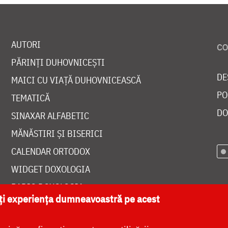
AUTORI
PĂRINȚI DUHOVNICEȘTI
DE
MAICI CU VIAȚĂ DUHOVNICEASCĂ
PO
TEMATICĂ
DO
SINAXAR ALFABETIC
MĂNĂSTIRI ȘI BISERICI
CALENDAR ORTODOX
WIDGET DOXOLOGIA
RADIO DOXOLOGIA
ăți experiența dumneavoastră pe acest