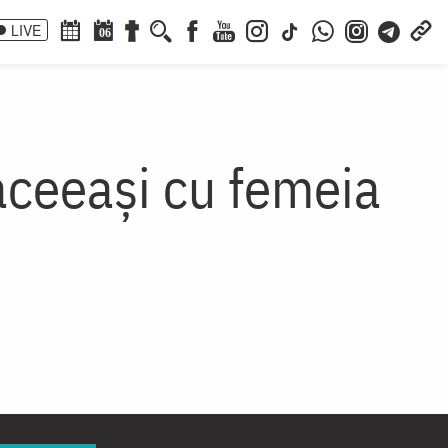
LIVE
06
 aceeași cu femeia