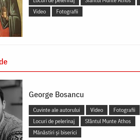
Locuri de pelerinaj
Sfântul Munte Athos
Video
Fotografii
 de
George Bosancu
Cuvinte ale autorului
Video
Fotografii
Locuri de pelerinaj
Sfântul Munte Athos
Mănăstiri și biserici