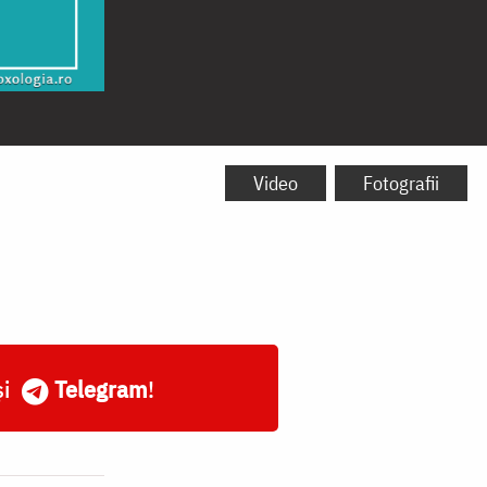
Video
Fotografii
și
Telegram
!