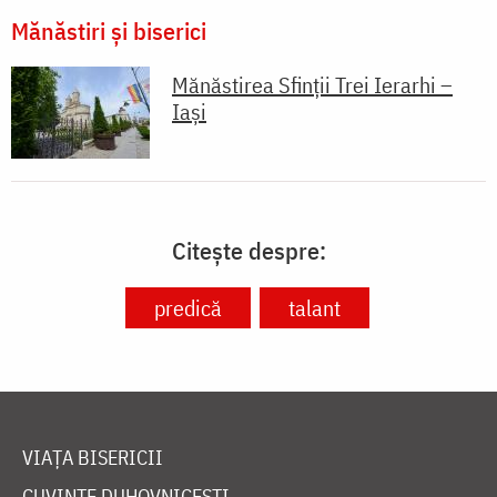
Mănăstiri și biserici
Mănăstirea Sfinții Trei Ierarhi –
Iași
Citește despre:
predică
talant
VIAȚA BISERICII
CUVINTE DUHOVNICEȘTI