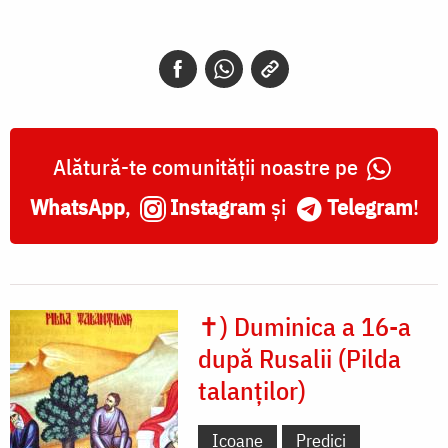
Alătură-te comunității noastre pe
WhatsApp
,
Instagram
și
Telegram
!
✝) Duminica a 16-a
după Rusalii (Pilda
talanţilor)
Icoane
Predici