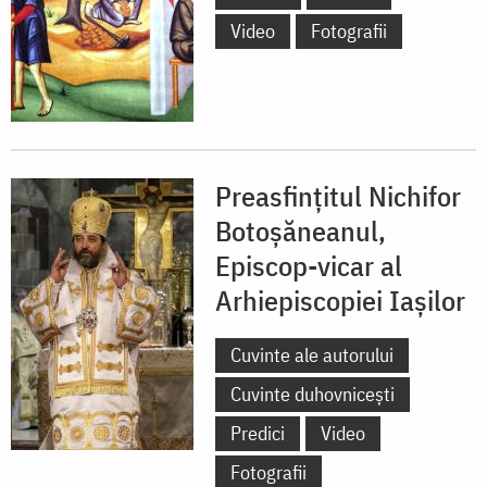
Video
Fotografii
Preasfințitul Nichifor
Botoșăneanul,
Episcop-vicar al
Arhiepiscopiei Iașilor
Cuvinte ale autorului
Cuvinte duhovnicești
Predici
Video
Fotografii