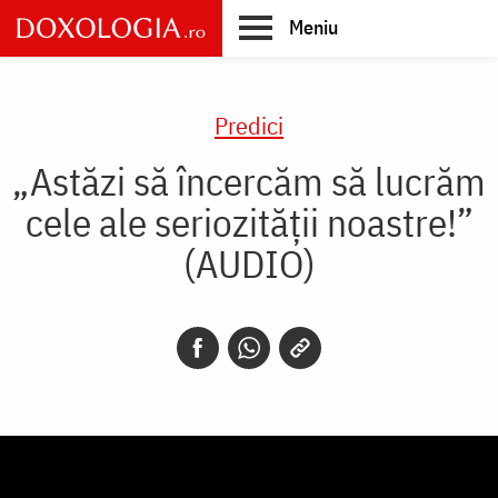
Skip
Meniu
to
main
Main
content
navigation
Predici
„Astăzi să încercăm să lucrăm
cele ale seriozității noastre!”
(AUDIO)