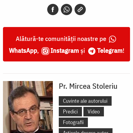
Alătură-te comunității noastre pe
WhatsApp
,
Instagram
și
Telegram
!
Pr. Mircea Stoleriu
Cuvinte ale autorului
Predici
Video
Fotografii
Articole despre autor