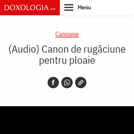
Skip
Meniu
to
main
Main
content
navigation
Canoane
(Audio) Canon de rugăciune
pentru ploaie