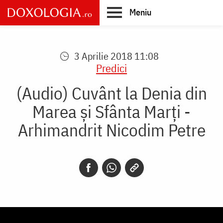
Skip
Meniu
to
main
Main
content
navigation
3 Aprilie 2018 11:08
Predici
(Audio) Cuvânt la Denia din
Marea și Sfânta Marți -
Arhimandrit Nicodim Petre