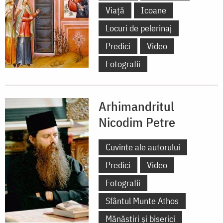
Viață
Icoane
Locuri de pelerinaj
Predici
Video
Fotografii
Arhimandritul
Nicodim Petre
Cuvinte ale autorului
Predici
Video
Fotografii
Sfântul Munte Athos
Mănăstiri și biserici