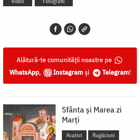
Video
Fotografii
Alătură-te comunității noastre pe
WhatsApp
,
Instagram
și
Telegram
!
Sfânta și Marea zi
Marți
Acatist
Rugăciuni