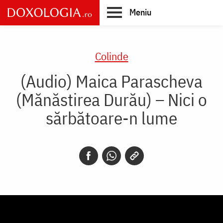
Skip
Meniu
to
main
Main
content
navigation
Colinde
(Audio) Maica Parascheva
(Mănăstirea Durău) – Nici o
sărbătoare-n lume