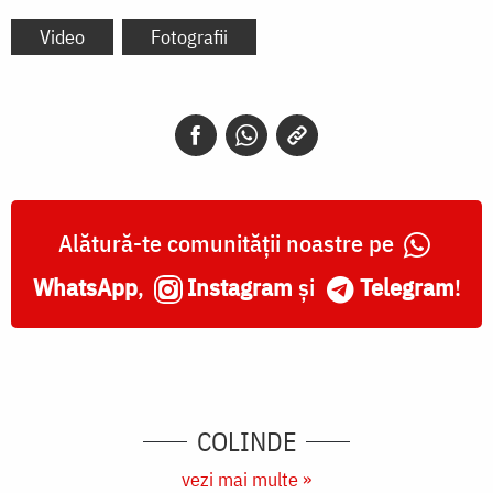
Video
Fotografii
Alătură-te comunității noastre pe
WhatsApp
,
Instagram
și
Telegram
!
COLINDE
vezi mai multe »