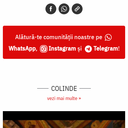
Alătură-te comunității noastre pe
WhatsApp
,
Instagram
și
Telegram
!
COLINDE
vezi mai multe »