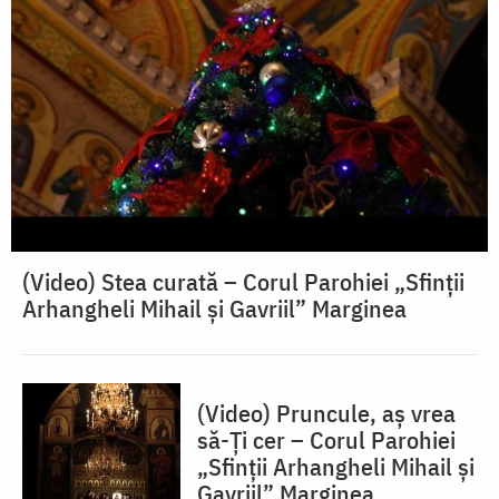
(Video) Stea curată – Corul Parohiei „Sfinții
Arhangheli Mihail și Gavriil” Marginea
(Video) Pruncule, aș vrea
să-Ți cer – Corul Parohiei
„Sfinții Arhangheli Mihail și
Gavriil” Marginea