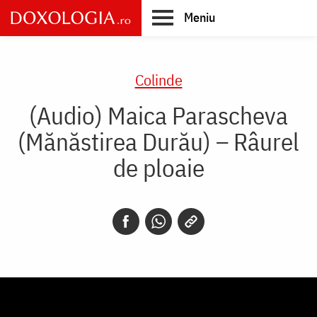
Skip
Meniu
to
main
Main
content
navigation
Colinde
(Audio) Maica Parascheva
(Mănăstirea Durău) – Râurel
de ploaie