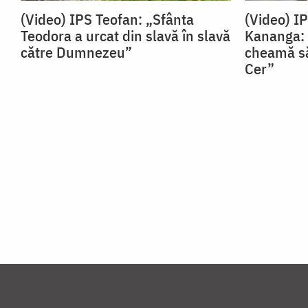
(Video) IPS Teofan: „Sfânta
(Video) I
Teodora a urcat din slavă în slavă
Kananga: 
către Dumnezeu”
cheamă să
Cer”