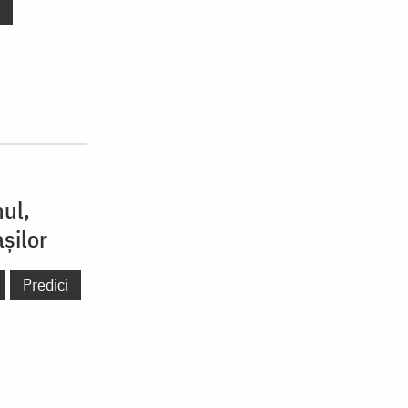
nul,
șilor
Predici