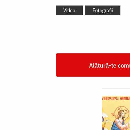
Video
Fotografii
Alătură-te comu