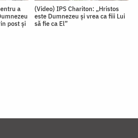
Pentru a
(Video) IPS Chariton: „Hristos
 Dumnezeu
este Dumnezeu și vrea ca fiii Lui
in post și
să fie ca El”