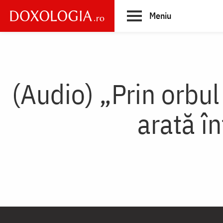
Skip
Meniu
to
main
Main
content
navigation
(Audio) „Prin orbul
arată î