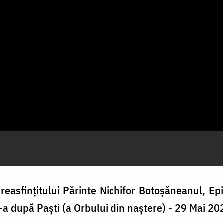
reasfințitului Părinte Nichifor Botoșăneanul, Epi
6-a după Paști (a Orbului din naștere) - 29 Mai 202