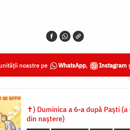
nității noastre pe
WhatsApp
,
Instagram
✝) Duminica a 6-a după Paști (a
din naștere)