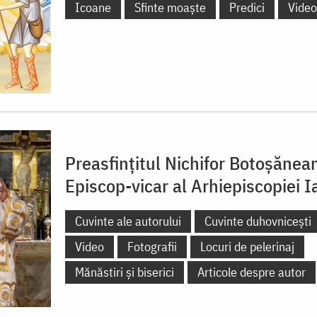
Icoane
Sfinte moaște
Predici
Video
Preasfințitul Nichifor Botoșănea
Episcop-vicar al Arhiepiscopiei Ia
Cuvinte ale autorului
Cuvinte duhovnicești
Video
Fotografii
Locuri de pelerinaj
Mănăstiri și biserici
Articole despre autor