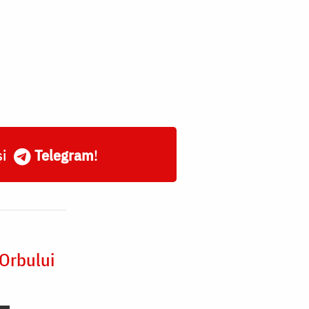
și
Telegram
!
 Orbului