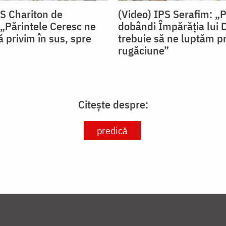
PS Chariton de
(Video) IPS Serafim: „
„Părintele Ceresc ne
dobândi Împărăția lui
 privim în sus, spre
trebuie să ne luptăm pr
rugăciune”
Citește despre:
predică