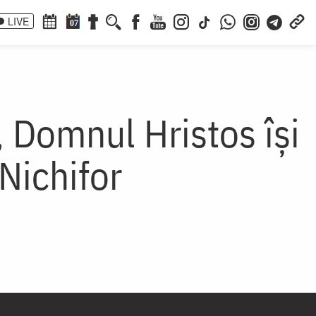
LIVE
07
, Domnul Hristos își
Nichifor