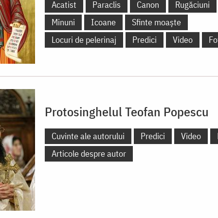
Acatist
Paraclis
Canon
Rugăciuni
Minuni
Icoane
Sfinte moaște
Locuri de pelerinaj
Predici
Video
Fo
Protosinghelul Teofan Popescu
Cuvinte ale autorului
Predici
Video
Articole despre autor