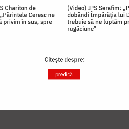
PS Chariton de
(Video) IPS Serafim: „
„Părintele Ceresc ne
dobândi Împărăția lui
 privim în sus, spre
trebuie să ne luptăm pr
rugăciune”
Citește despre:
predică