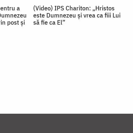
Pentru a
(Video) IPS Chariton: „Hristos
 Dumnezeu
este Dumnezeu și vrea ca fiii Lui
in post și
să fie ca El”