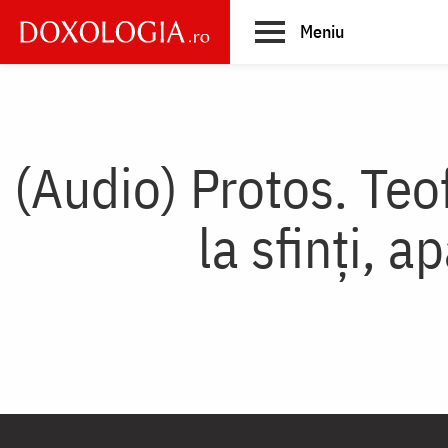
Skip
Meniu
to
main
Main
content
navigation
(Audio) Protos. Te
la sfinți, ap