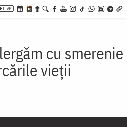
LIVE
08
alergăm cu smerenie
rcările vieții