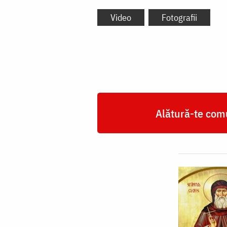
Video
Fotografii
Alătură-te comu