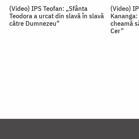
(Video) IPS Teofan: „Sfânta
(Video) I
Teodora a urcat din slavă în slavă
Kananga: 
către Dumnezeu”
cheamă să
Cer”