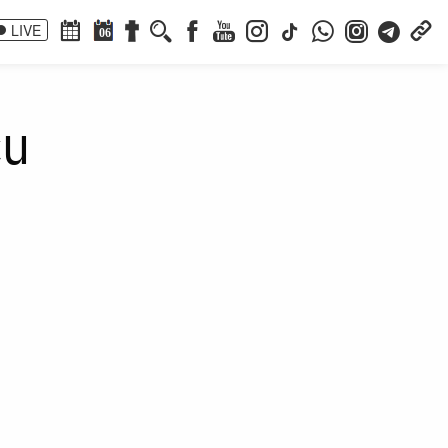
LIVE
06
cu