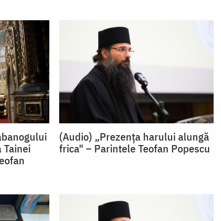
abanogului
(Audio) „Prezența harului alungă
 Tainei
frica" – Parintele Teofan Popescu
Teofan