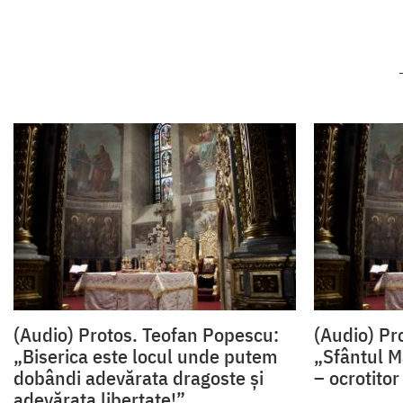
(Audio) Protos. Teofan Popescu:
(Audio) Pr
„Biserica este locul unde putem
„Sfântul 
dobândi adevărata dragoste și
– ocrotitor
adevărata libertate!”