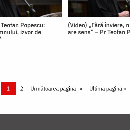
. Teofan Popescu:
(Video) „Fără înviere, 
nului, izvor de
are sens” – Pr Teofan 
"
Current page
1
Page
2
Next page
Următoarea pagină
Last page
Ultima pagină »