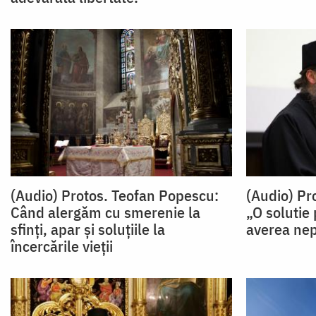
(Audio) Protos. Teofan Popescu:
(Audio) Pr
Când alergăm cu smerenie la
„O solutie
sfinți, apar și soluțiile la
averea nep
încercările vieții