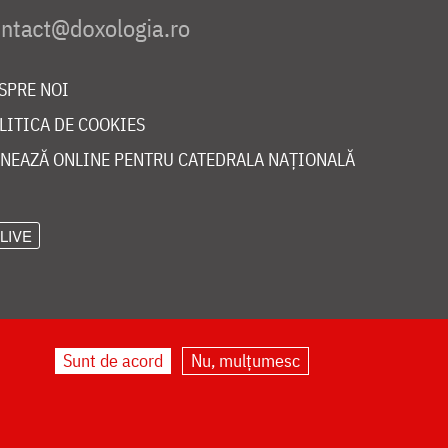
SPRE NOI
LITICA DE COOKIES
NEAZĂ ONLINE PENTRU CATEDRALA NAȚIONALĂ
LIVE
Sunt de acord
Nu, mulțumesc
©
doxologia.ro