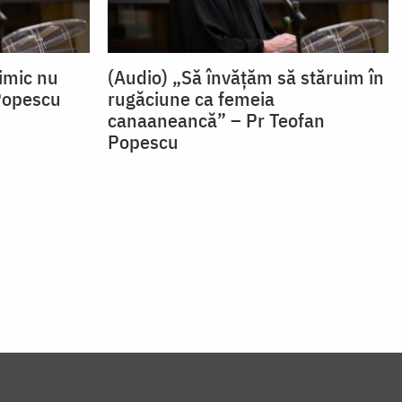
nimic nu
(Audio) „Să învățăm să stăruim în
Popescu
rugăciune ca femeia
canaaneancă” – Pr Teofan
Popescu