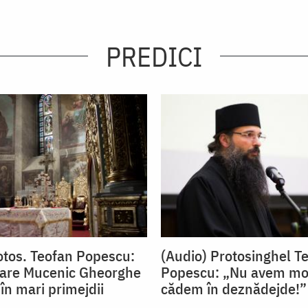
PREDICI
otos. Teofan Popescu:
(Audio) Protosinghel T
Mare Mucenic Gheorghe
Popescu: „Nu avem mot
 în mari primejdii
cădem în deznădejde!”