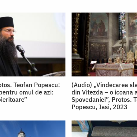
otos. Teofan Popescu:
(Audio) „Vindecarea sl
 pentru omul de azi:
din Vitezda – o icoana a
ieritoare”
Spovedaniei”, Protos. 
Popescu, Iasi, 2023