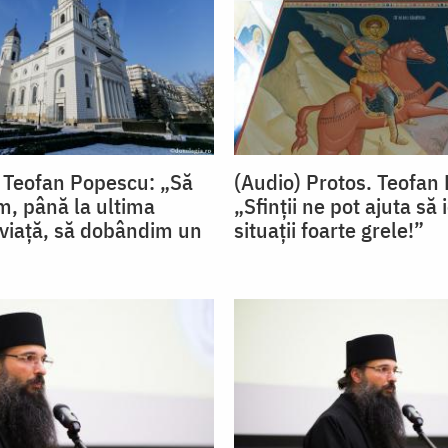
. Teofan Popescu: „Să
(Audio) Protos. Teofan
m, până la ultima
„Sfinții ne pot ajuta să 
 viață, să dobândim un
situații foarte grele!”