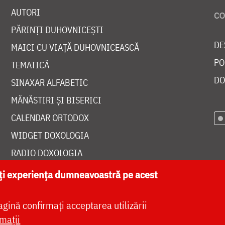
AUTORI
PĂRINȚI DUHOVNICEȘTI
DE
MAICI CU VIAȚĂ DUHOVNICEASCĂ
PO
TEMATICĂ
DO
SINAXAR ALFABETIC
MĂNĂSTIRI ȘI BISERICI
CALENDAR ORTODOX
WIDGET DOXOLOGIA
RADIO DOXOLOGIA
ăți experiența dumneavoastră pe acest
agină confirmați acceptarea utilizării
at de
DOXOLOGIA MEDIA
, Arhiepiscopia Iașilor | 
mații