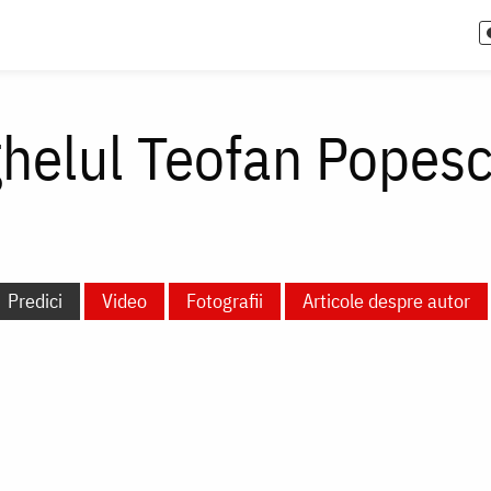
ghelul Teofan Popes
Predici
Video
Fotografii
Articole despre autor