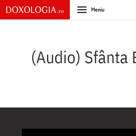
Skip
Meniu
to
main
Main
content
navigation
(Audio) Sfânta 