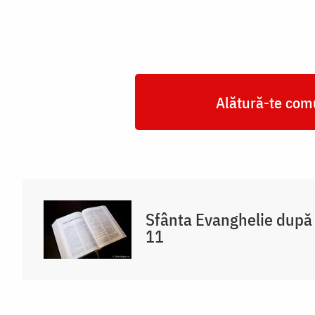
Alătură-te comu
Sfânta Evanghelie după 
11