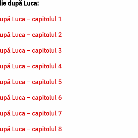
lie după Luca:
upă Luca – capitolul 1
upă Luca – capitolul 2
upă Luca – capitolul 3
upă Luca – capitolul 4
upă Luca – capitolul 5
upă Luca – capitolul 6
upă Luca – capitolul 7
upă Luca – capitolul 8