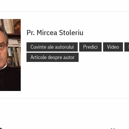
Pr. Mircea Stoleriu
Cuvinte ale autorului
Predici
Video
Articole despre autor