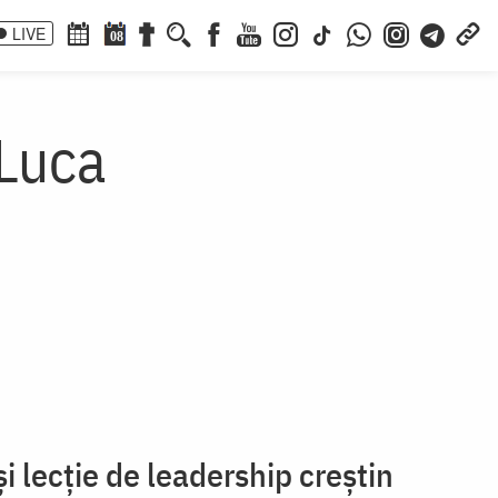
LIVE
08
 Luca
i lecție de leadership creștin