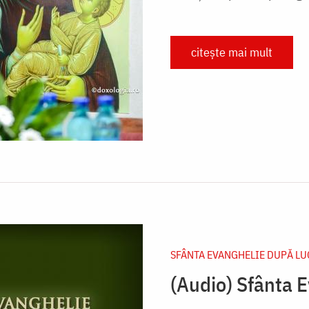
citește mai mult
SFÂNTA EVANGHELIE DUPĂ LU
(Audio) Sfânta 