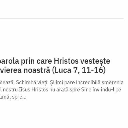
arola prin care Hristos vestește
învierea noastră (Luca 7, 11-16)
mează. Schimbă vieți. Și îmi pare incredibilă smerenia
nostru Iisus Hristos nu arată spre Sine înviindu-l pe
amă, spre...