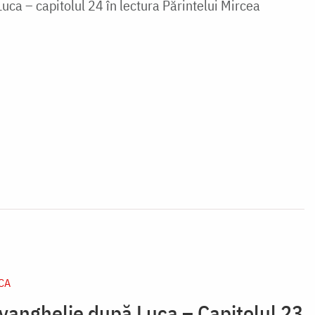
uca – capitolul 24 în lectura Părintelui Mircea
CA
Evanghelie după Luca – Capitolul 23