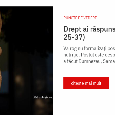
PUNCTE DE VEDERE
Drept ai răspuns,
25-37)
Vă rog nu formalizați post
nutriție. Postul este des
a făcut Dumnezeu, Samar
citește mai mult