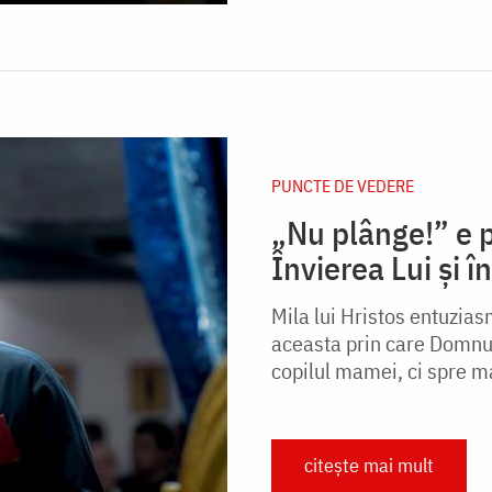
PUNCTE DE VEDERE
„Nu plânge!” e p
Învierea Lui și 
Mila lui Hristos entuzias
aceasta prin care Domnul 
copilul mamei, ci spre m
citește mai mult