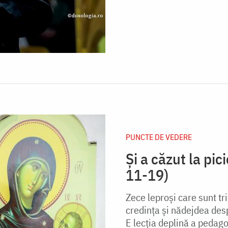
PUNCTE DE VEDERE
Și a căzut la pi
11-19)
Zece leproși care sunt tri
credința și nădejdea des
E lecția deplină a pedago