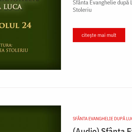
Sfânta Evanghelie după L
Stoleriu
citește mai mult
SFÂNTA EVANGHELIE DUPĂ LU
(Audio) Sfânta 