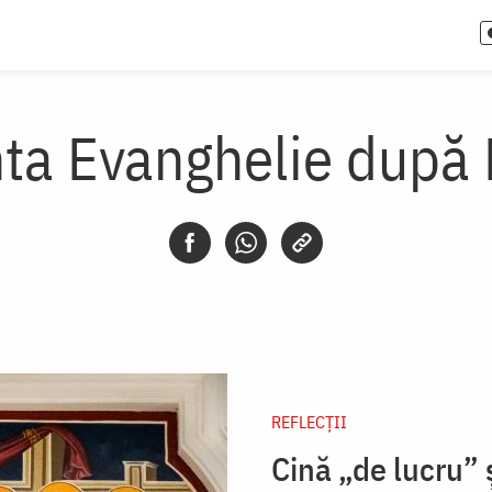
ta Evanghelie după
REFLECȚII
Cină „de lucru” ș