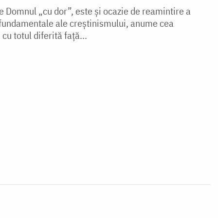
e Domnul „cu dor”, este și ocazie de reamintire a
e fundamentale ale creștinismului, anume cea
cu totul diferită față...