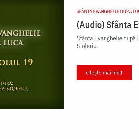
SFÂNTA EVANGHELIE DUPĂ LU
(Audio) Sfânta 
Sfânta Evanghelie după Lu
Stoleriu.
citește mai mult