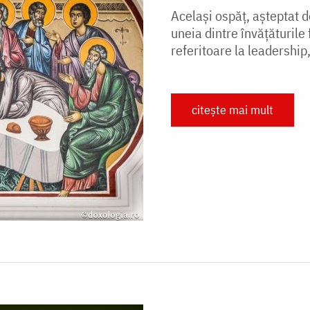
Același ospăț, așteptat d
uneia dintre învățăturil
referitoare la leadership, 
citește mai mult