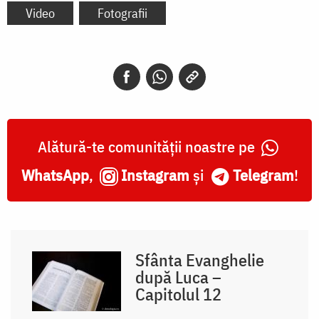
Video
Fotografii
Alătură-te comunității noastre pe
WhatsApp
,
Instagram
și
Telegram
!
Sfânta Evanghelie
după Luca –
Capitolul 12