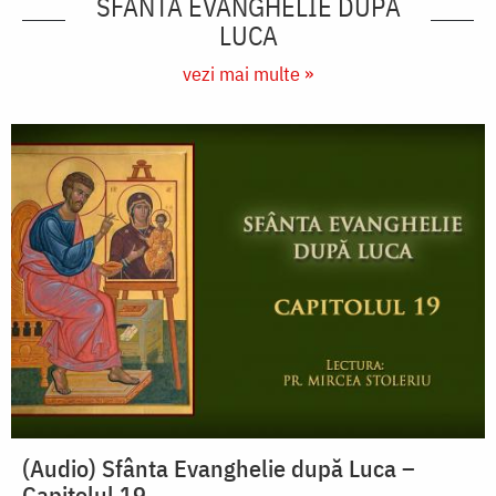
SFÂNTA EVANGHELIE DUPĂ
LUCA
vezi mai multe »
(Audio) Sfânta Evanghelie după Luca –
Capitolul 19