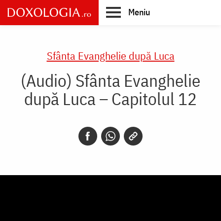
Skip
Meniu
to
main
Main
content
navigation
Sfânta Evanghelie după Luca
(Audio) Sfânta Evanghelie
după Luca – Capitolul 12