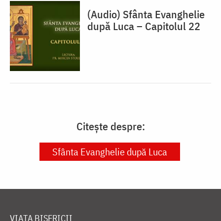
(Audio) Sfânta Evanghelie
după Luca – Capitolul 22
Citește despre:
Sfânta Evanghelie după Luca
VIAȚA BISERICII