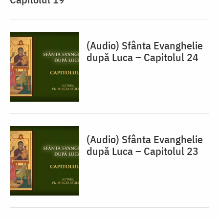
(Audio) Sfânta Evanghelie
după Luca – Capitolul 24
(Audio) Sfânta Evanghelie
după Luca – Capitolul 23