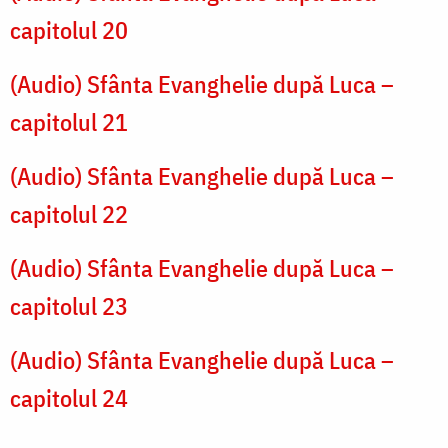
capitolul 20
(Audio) Sfânta Evanghelie după Luca –
capitolul 21
(Audio) Sfânta Evanghelie după Luca –
capitolul 22
(Audio) Sfânta Evanghelie după Luca –
capitolul 23
(Audio) Sfânta Evanghelie după Luca –
capitolul 24