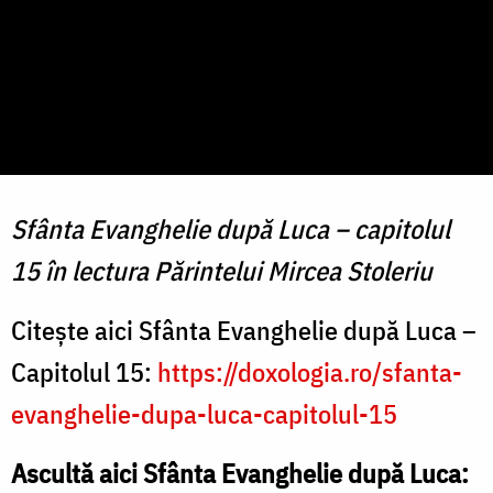
Sfânta Evanghelie după Luca – capitolul
15 în lectura Părintelui Mircea Stoleriu
Citește aici Sfânta Evanghelie după Luca –
Capitolul 15:
https://doxologia.ro/sfanta-
evanghelie-dupa-luca-capitolul-15
Ascultă aici Sfânta Evanghelie după Luca: