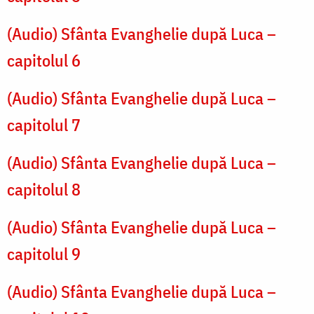
(Audio) Sfânta Evanghelie după Luca –
capitolul 6
(Audio) Sfânta Evanghelie după Luca –
capitolul 7
(Audio) Sfânta Evanghelie după Luca –
capitolul 8
(Audio) Sfânta Evanghelie după Luca –
capitolul 9
(Audio) Sfânta Evanghelie după Luca –