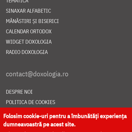
TEMATICĂ
SINAXAR ALFABETIC
MĂNĂSTIRI ȘI BISERICI
CALENDAR ORTODOX
WIDGET DOXOLOGIA
RADIO DOXOLOGIA
DESPRE NOI
POLITICA DE COOKIES
DONEAZĂ ONLINE PENTRU CATEDRALA NAȚIONALĂ
Folosim cookie-uri pentru a îmbunătăți experiența
dumneavoastră pe acest site.