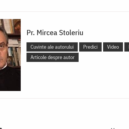
Pr. Mircea Stoleriu
Cuvinte ale autorului
Predici
Video
Articole despre autor