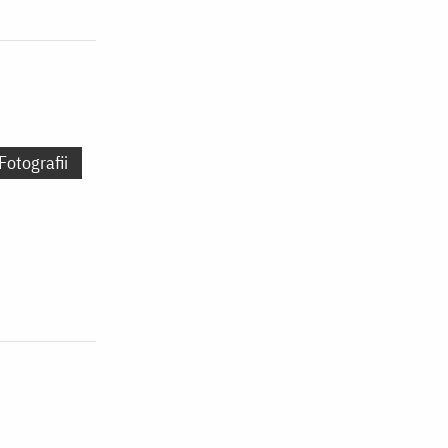
Fotografii