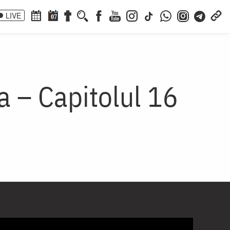
LIVE
07
a – Capitolul 16