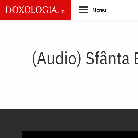
Skip
Meniu
to
main
Main
content
navigation
(Audio) Sfânta 