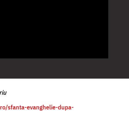
riu
a.ro/sfanta-evanghelie-dupa-