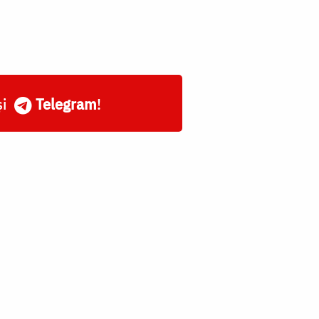
și
Telegram
!