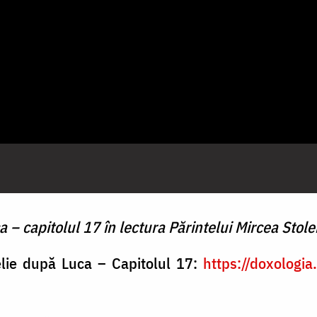
– capitolul 17 în lectura Părintelui Mircea Stole
elie după Luca – Capitolul 17:
https://doxologi