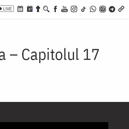
LIVE
07
a – Capitolul 17