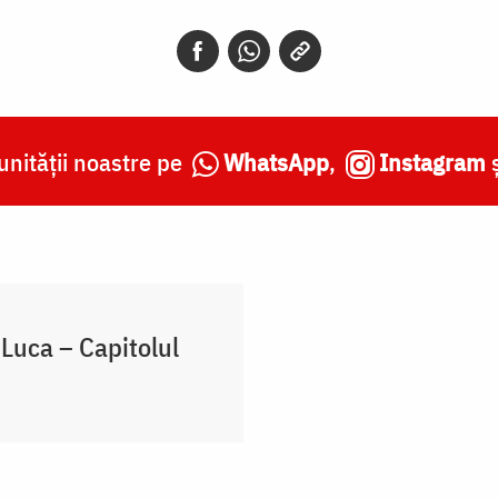
nității noastre pe
WhatsApp
,
Instagram
Luca – Capitolul