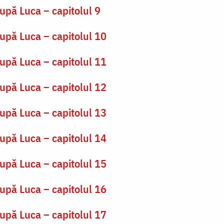
upă Luca – capitolul 9
upă Luca – capitolul 10
upă Luca – capitolul 11
upă Luca – capitolul 12
upă Luca – capitolul 13
upă Luca – capitolul 14
upă Luca – capitolul 15
upă Luca – capitolul 16
upă Luca – capitolul 17