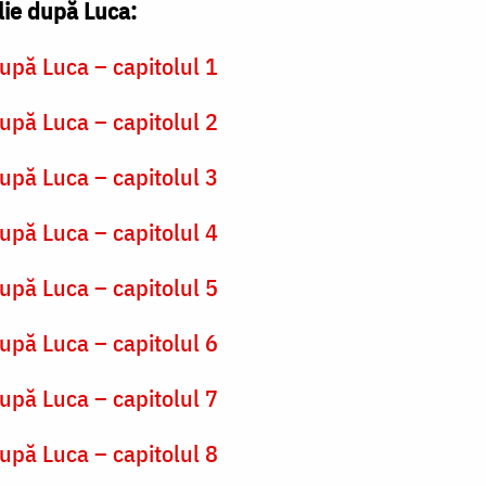
lie după Luca:
upă Luca – capitolul 1
upă Luca – capitolul 2
upă Luca – capitolul 3
upă Luca – capitolul 4
upă Luca – capitolul 5
upă Luca – capitolul 6
upă Luca – capitolul 7
upă Luca – capitolul 8