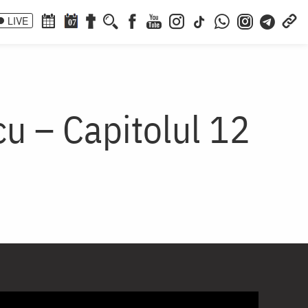
LIVE
07
u – Capitolul 12