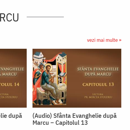
ARCU
vezi mai multe »
lie după
(Audio) Sfânta Evanghelie după
Marcu – Capitolul 13