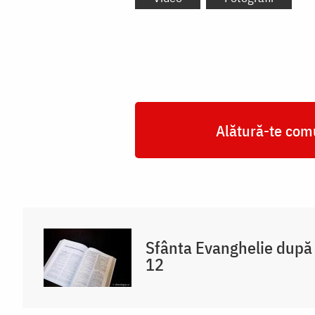
Alătură-te comu
Sfânta Evanghelie după 
12