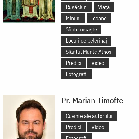
Rugăciuni
Viață
Minuni
Icoane
Sfinte moaște
Locuri de pelerinaj
Sfântul Munte Athos
Predici
Video
Fotografii
Pr. Marian Timofte
Cuvinte ale autorului
Predici
Video
Fotografii