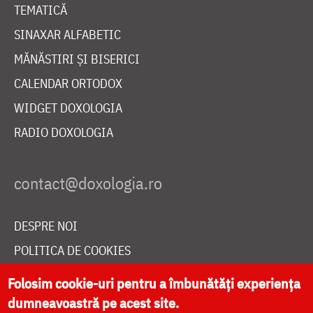
TEMATICĂ
SINAXAR ALFABETIC
MĂNĂSTIRI ȘI BISERICI
CALENDAR ORTODOX
WIDGET DOXOLOGIA
RADIO DOXOLOGIA
DESPRE NOI
POLITICA DE COOKIES
DONEAZĂ ONLINE PENTRU CATEDRALA NAȚIONALĂ
Folosim cookie-uri pentru a îmbunătăți experiența
dumneavoastră pe acest site.