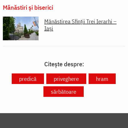
Mănăstiri și biserici
Mănăstirea Sfinții Trei Ierarhi –
Iași
Citește despre:
predică
priveghere
hram
sărbătoare