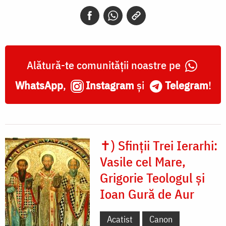
Alătură-te comunității noastre pe
WhatsApp
,
Instagram
și
Telegram
!
✝) Sfinții Trei Ierarhi:
Vasile cel Mare,
Grigorie Teologul și
Ioan Gură de Aur
Acatist
Canon