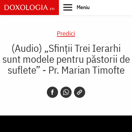
Skip
Meniu
to
main
Main
content
navigation
Predici
(Audio) „Sfinții Trei Ierarhi
sunt modele pentru păstorii de
suflete” - Pr. Marian Timofte