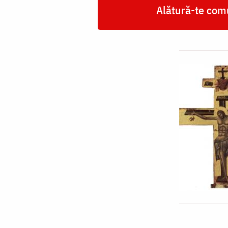
Alătură-te comu