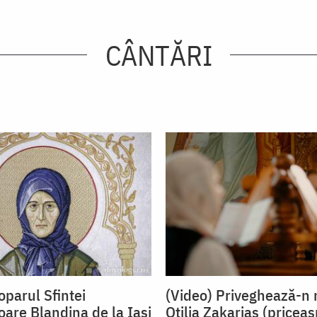
CÂNTĂRI
oparul Sfintei
(Video) Priveghează-n 
oare Blandina de la Iași
Otilia Zakarias (pricea