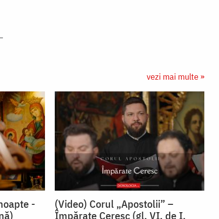
vezi mai multe »
noapte -
(Video) Corul „Apostolii” –
snă)
⁠Împărate Ceresc (gl. VI, de I.