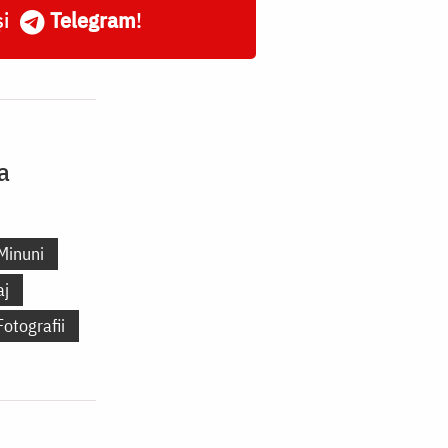
și
Telegram
!
a
Minuni
aj
Fotografii