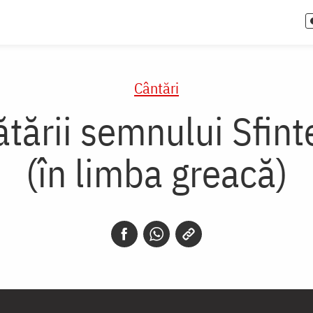
Cântări
tării semnului Sfint
(în limba greacă)