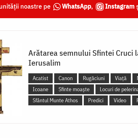
nității noastre pe
WhatsApp
,
Instagram
Arătarea semnului Sfintei Cruci l
Ierusalim
Acatist
Canon
Rugăciuni
Viață
Icoane
Sfinte moaște
Locuri de pelerin
Sfântul Munte Athos
Predici
Video