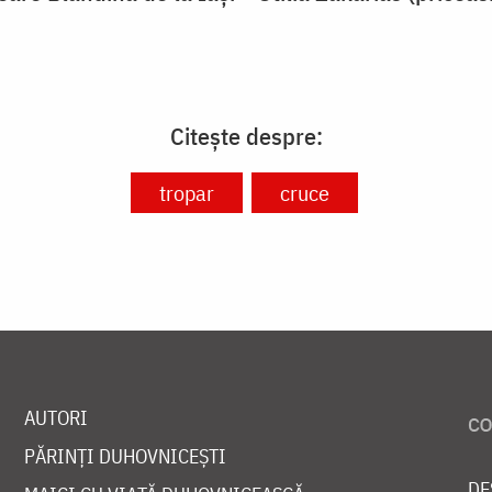
Citește despre:
tropar
cruce
AUTORI
PĂRINȚI DUHOVNICEȘTI
DE