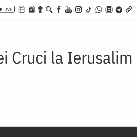
LIVE
07
ei Cruci la Ierusalim