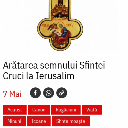
Arătarea semnului Sfintei
Cruci la Ierusalim
7 Mai
Acatist
Canon
Rugăciuni
Viață
Minuni
Icoane
Sfinte moaște