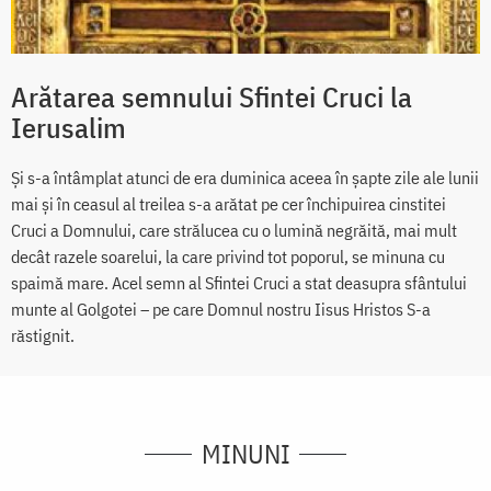
Arătarea semnului Sfintei Cruci la
Ierusalim
Și s-a întâmplat atunci de era duminica aceea în șapte zile ale lunii
mai și în ceasul al treilea s-a arătat pe cer închipuirea cinstitei
Cruci a Domnului, care strălucea cu o lumină negrăită, mai mult
decât razele soarelui, la care privind tot poporul, se minuna cu
spaimă mare. Acel semn al Sfintei Cruci a stat deasupra sfântului
munte al Golgotei – pe care Domnul nostru Iisus Hristos S-a
răstignit.
MINUNI