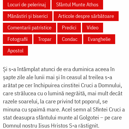
Locuri de pelerinaj
Sfântul Munte Athos
Mănăstiri și biserici
Articole despre sărbătoare
Comentarii patristice
Predici
Video
Fotografii
Tropar
Condac
Evanghelie
Apostol
Și s-a întâmplat atunci de era duminica aceea în
șapte zile ale lunii mai și în ceasul al treilea s-a
arătat pe cer închipuirea cinstitei Cruci a Domnului,
care strălucea cu o lumină negrăită, mai mult decât
razele soarelui, la care privind tot poporul, se
minuna cu spaimă mare. Acel semn al Sfintei Cruci a
stat deasupra sfântului munte al Golgotei – pe care
Domnul nostru Iisus Hristos S-a răstignit.