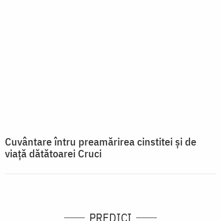
Cuvântare întru preamărirea cinstitei și de
viață dătătoarei Cruci
PREDICI
vezi mai multe »