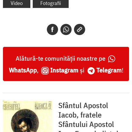
Video
Fotografii
Alătură-te comunității noastre pe
WhatsApp
,
Instagram
și
Telegram
!
Sfântul Apostol
Iacob, fratele
Sfântului Apostol