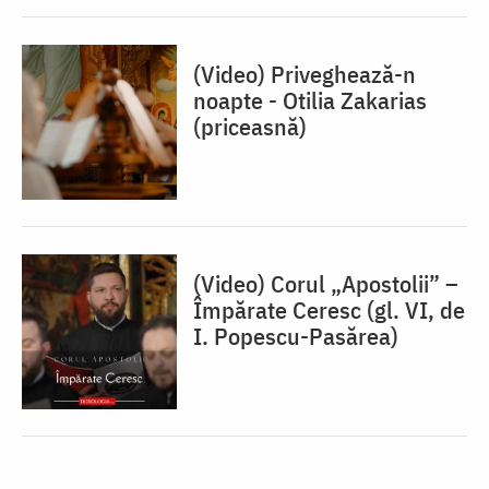
(Video) Priveghează-n
noapte - Otilia Zakarias
(priceasnă)
(Video) Corul „Apostolii” –
⁠Împărate Ceresc (gl. VI, de
I. Popescu-Pasărea)