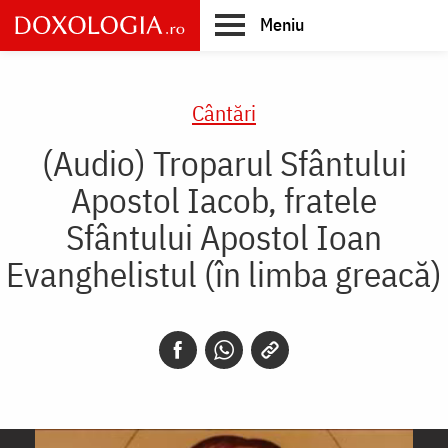
Skip
Meniu
to
main
Main
content
navigation
Cântări
(Audio) Troparul Sfântului
Apostol Iacob, fratele
Sfântului Apostol Ioan
Evanghelistul (în limba greacă)