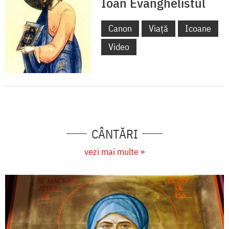
Ioan Evanghelistul
Canon
Viață
Icoane
Video
CÂNTĂRI
vezi mai multe »