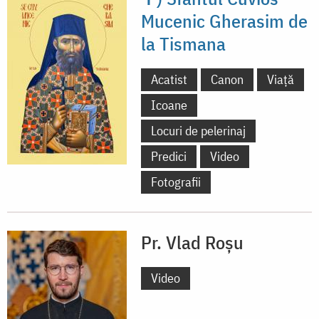
Mucenic Gherasim de
la Tismana
Acatist
Canon
Viață
Icoane
Locuri de pelerinaj
Predici
Video
Fotografii
Pr. Vlad Roșu
Video