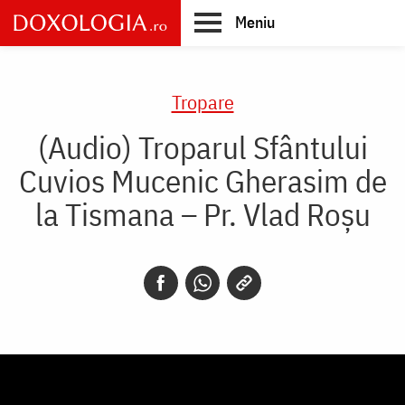
Skip
Meniu
to
main
Main
content
navigation
Tropare
(Audio) Troparul Sfântului
Cuvios Mucenic Gherasim de
la Tismana – Pr. Vlad Roșu