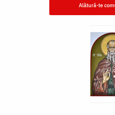
Alătură-te comu