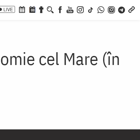
LIVE
08
homie cel Mare (în