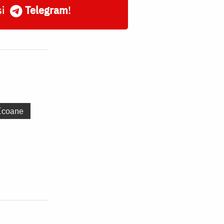
și
Telegram
!
Icoane