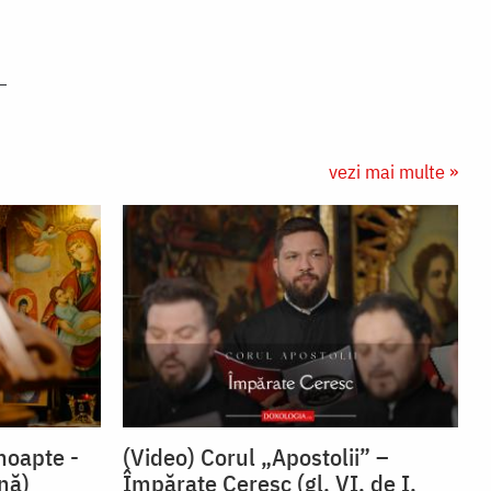
vezi mai multe »
noapte -
(Video) Corul „Apostolii” –
snă)
⁠Împărate Ceresc (gl. VI, de I.