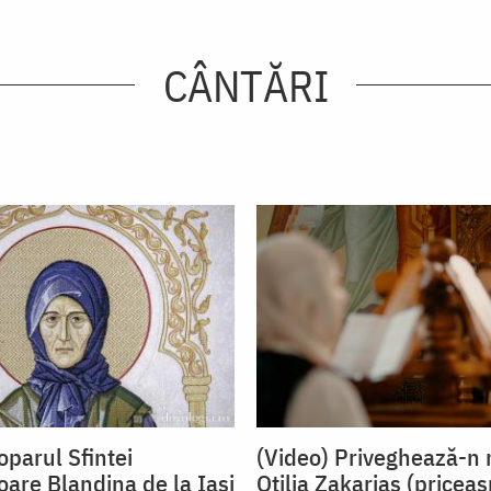
CÂNTĂRI
oparul Sfintei
(Video) Priveghează-n 
oare Blandina de la Iași
Otilia Zakarias (pricea