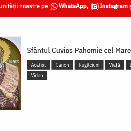
nității noastre pe
WhatsApp
,
Instagram
Sfântul Cuvios Pahomie cel Mare
Acatist
Canon
Rugăciuni
Viață
Video