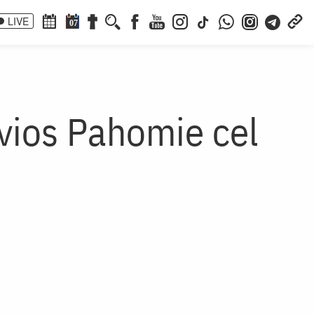
LIVE
07
vios Pahomie cel