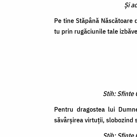
Şi a
Pe tine Stăpână Născătoare de
tu prin rugăciunile tale izbăve
Stih: Sfinte
Pentru dragostea lui Dumnez
săvârşirea virtuţii, slobozind 
Stih: Sfinte