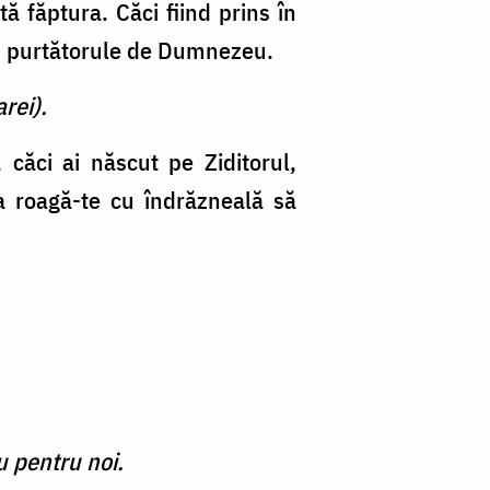
ă făptura. Căci fiind prins în
i, purtătorule de Dumnezeu.
rei).
 căci ai născut pe Ziditorul,
a roagă-te cu îndrăzneală să
u pentru noi.