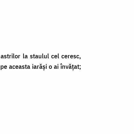
strilor la staulul cel ceresc,
e aceasta iarăși o ai învăţat;