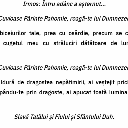
Irmos: Întru adânc a aşternut...
 Cuvioase Părinte Pahomie, roagă-te lui Dumneze
iceiurilor tale, prea cu osârdie, precum se c
cugetul meu cu străluciri dătătoare de lum
 Cuvioase Părinte Pahomie, roagă-te lui Dumneze
ldură de dragostea nepătimirii, ai veştejit pric
ripându-te prin dragoste, ai apucat toată lumina
Slavă Tatălui şi Fiului şi Sfântului Duh.