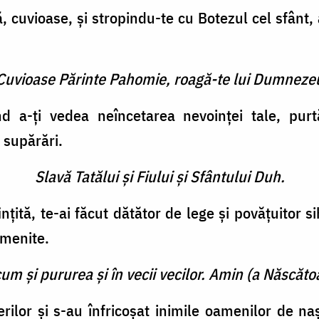
, cuvioase, şi stropindu-te cu Botezul cel sfânt, a
 Cuvioase Părinte Pahomie, roagă-te lui Dumneze
nd a-ţi vedea neîncetarea nevoinţei tale, pu
 supărări.
Slavă Tatălui şi Fiului şi Sfântului Duh.
inţită, te-ai făcut dătător de lege şi povăţuitor si
omenite.
cum şi pururea şi în vecii vecilor. Amin (a Născătoa
rilor şi s-au înfricoşat inimile oamenilor de na