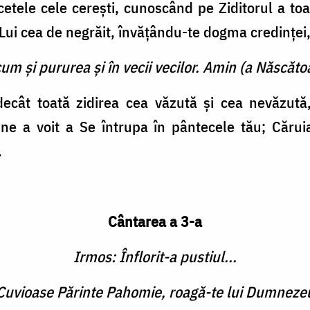
tele cele cereşti, cunoscând pe Ziditorul a toat
 Lui cea de negrăit, învăţându-te dogma credinţe
cum şi pururea şi în vecii vecilor. Amin (a Născătoa
ecât toată zidirea cea văzută şi cea nevăzută,
ne a voit a Se întrupa în pântecele tău; Cărui
.
Cântarea a 3-a
Irmos: Înflorit-a pustiul...
 Cuvioase Părinte Pahomie, roagă-te lui Dumneze