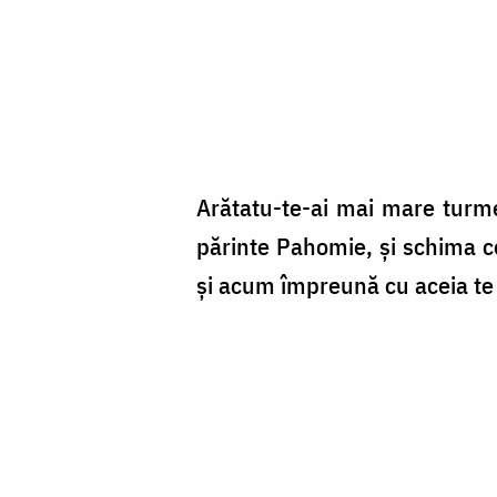
Arătatu-te-ai mai mare turmei
părinte Pahomie, şi schima ce
şi acum împreună cu aceia te b