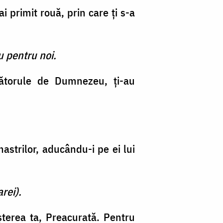
i primit rouă, prin care ţi s-a
u pentru noi.
rtătorule de Dumnezeu, ţi-au
hastrilor, aducându-i pe ei lui
rei).
şterea ta, Preacurată. Pentru