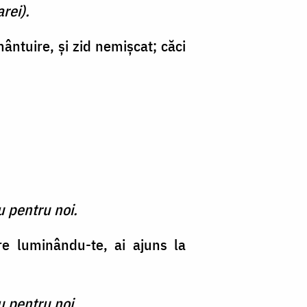
rei).
ântuire, şi zid nemişcat; căci
u pentru noi.
re luminându-te, ai ajuns la
u pentru noi.