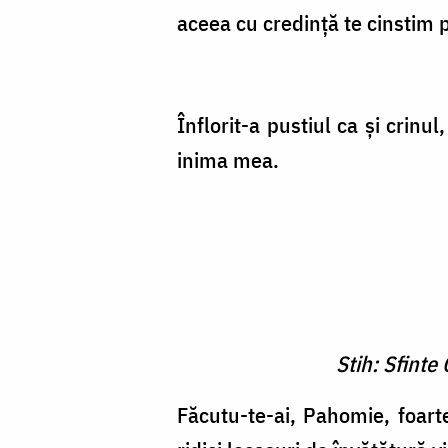
aceea cu credinţă te cinstim
Înflorit-a pustiul ca şi crinu
inima mea.
Stih: Sfinte
Făcutu-te-ai, Pahomie, foarte