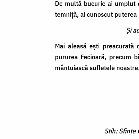
De multă bucurie ai umplut ce
temniţă, ai cunoscut puterea
Şi a
Mai aleasă eşti preacurată d
pururea Fecioară, precum bi
mântuiască sufletele noastre
Stih: Sfinte