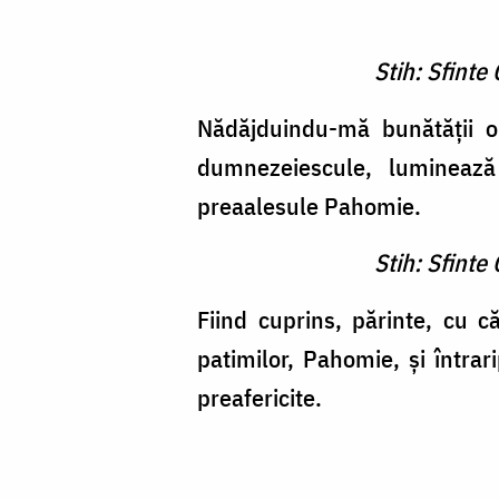
Stih: Sfinte
Nădăjduindu-mă bunătăţii ob
dumnezeiescule, luminează 
preaalesule Pahomie.
Stih: Sfinte
Fiind cuprins, părinte, cu că
patimilor, Pahomie, şi întra
preafericite.