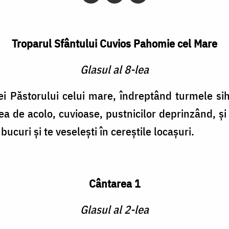
Troparul Sfântului Cuvios Pahomie cel Mare
Glasul al 8-lea
 Păstorului celui mare, îndreptând turmele siha
a de acolo, cuvioase, pustnicilor deprinzând, şi p
ucuri şi te veseleşti în cereştile locaşuri.
Cântarea 1
Glasul al 2-lea