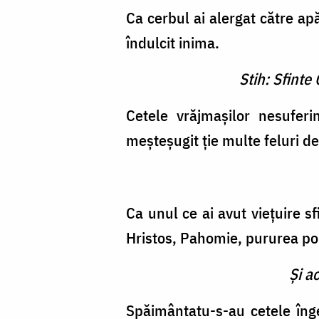
Ca cerbul ai alergat către apă
îndulcit inima.
Stih: Sfinte
Cetele vrăjmaşilor nesuferi
meşteşugit ţie multe feluri de
Ca unul ce ai avut vieţuire sf
Hristos, Pahomie, pururea p
Şi a
Spăimântatu-s-au cetele înge