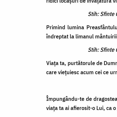
ridici locaşuri de învăţătură v
Stih: Sfinte
Primind lumina Preasfântului
îndreptat la limanul mântuirii 
Stih: Sfinte
Viaţa ta, purtătorule de Dumn
care vieţuiesc acum cei ce u
Împungându-te de dragostea S
viaţa ta ai afierosit-o Lui, ca