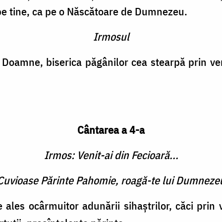
 pe tine, ca pe o Născătoare de Dumnezeu.
Irmosul
l, Doamne, biserica păgânilor cea stearpă prin ven
Cântarea a 4-a
Irmos: Venit-ai din Fecioară...
 Cuvioase Părinte Pahomie, roagă-te lui Dumneze
 ales ocârmuitor adunării sihaştrilor, căci prin