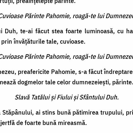
irtuţii, preaînţelepte părinte.
 Cuvioase Părinte Pahomie, roagă-te lui Dumneze
 Duh, te-ai făcut stea foarte luminoasă, cu har
prin învăţăturile tale, cuvioase.
 Cuvioase Părinte Pahomie, roagă-te lui Dumneze
ezeu, preafericite Pahomie, s-a făcut îndreptare 
rmează dogmelor tale celor dumnezeieşti, părinte
Slavă Tatălui şi Fiului şi Sfântului Duh.
tăpânului, ai stins bună pătimirea trupului, pri
 o jertfă de foarte bună mireasmă.