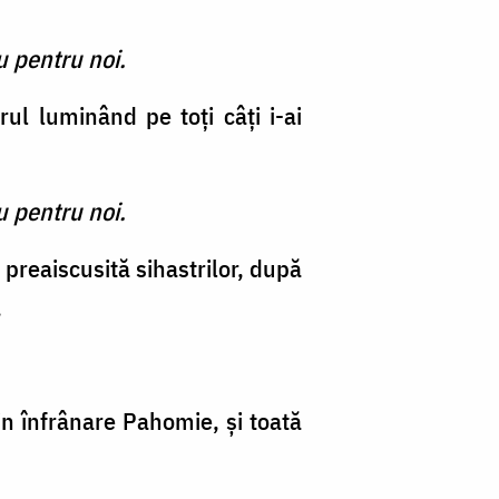
u pentru noi.
ul luminând pe toţi câţi i-ai
u pentru noi.
preaiscusită sihastrilor, după
.
n înfrânare Pahomie, şi toată