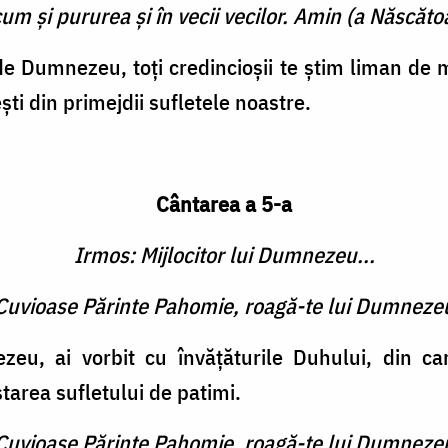
cum şi pururea şi în vecii vecilor. Amin (a Născătoa
 Dumnezeu, toţi credincioşii te ştim liman de m
şti din primejdii sufletele noastre.
Cântarea a 5-a
Irmos: Mijlocitor lui Dumnezeu...
 Cuvioase Părinte Pahomie, roagă-te lui Dumneze
eu, ai vorbit cu învăţăturile Duhului, din ca
starea sufletului de patimi.
 Cuvioase Părinte Pahomie, roagă-te lui Dumneze