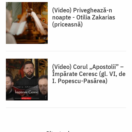
(Video) Priveghează-n
noapte - Otilia Zakarias
(priceasnă)
(Video) Corul „Apostolii” –
⁠Împărate Ceresc (gl. VI, de
I. Popescu-Pasărea)