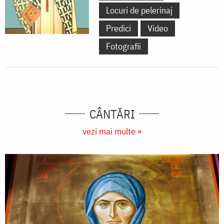
Locuri de pelerinaj
Predici
Video
Fotografii
CÂNTĂRI
vezi mai multe »