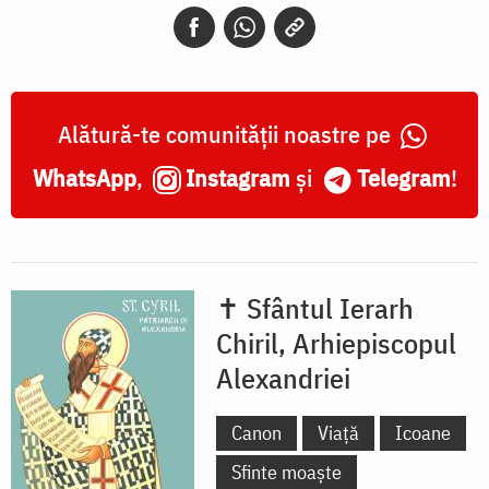
Alătură-te comunității noastre pe
WhatsApp
,
Instagram
și
Telegram
!
✝ Sfântul Ierarh
Chiril, Arhiepiscopul
Alexandriei
Canon
Viață
Icoane
Sfinte moaște