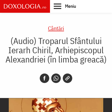
Skip
Meniu
to
main
Main
content
navigation
Cântări
(Audio) Troparul Sfântului
Ierarh Chiril, Arhiepiscopul
Alexandriei (în limba greacă)