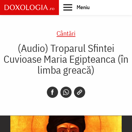
Skip
Meniu
to
main
Main
content
navigation
Cântări
(Audio) Troparul Sfintei
Cuvioase Maria Egipteanca (în
limba greacă)