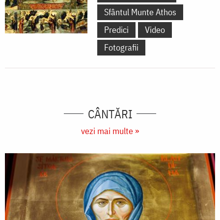
Sfântul Munte Athos
Predici
Video
Fotografii
CÂNTĂRI
vezi mai multe »