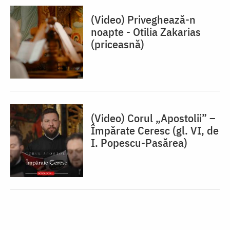
(Video) Priveghează-n
noapte - Otilia Zakarias
(priceasnă)
(Video) Corul „Apostolii” –
⁠Împărate Ceresc (gl. VI, de
I. Popescu-Pasărea)