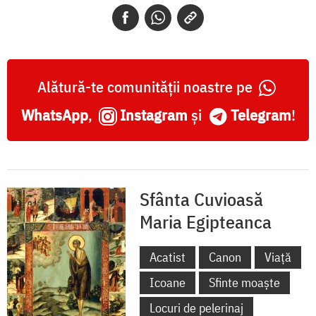
Alătură-te comunității noastre pe
WhatsApp
,
Instagram
și
Telegram
!
Sfânta Cuvioasă
Maria Egipteanca
Acatist
Canon
Viață
Icoane
Sfinte moaște
Locuri de pelerinaj