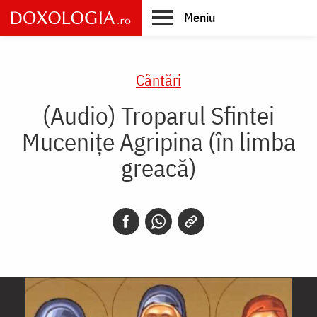
Skip
Meniu
to
main
Main
content
navigation
Cântări
(Audio) Troparul Sfintei
Mucenițe Agripina (în limba
greacă)