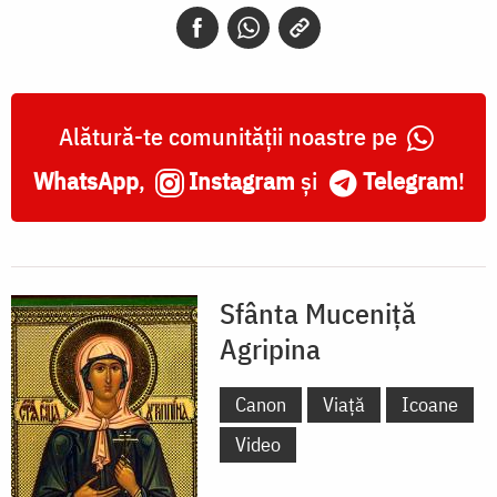
Alătură-te comunității noastre pe
WhatsApp
,
Instagram
și
Telegram
!
Sfânta Muceniță
Agripina
Canon
Viață
Icoane
Video