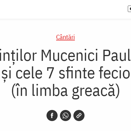
Cântări
inților Mucenici Pauli
a și cele 7 sfinte fe
(în limba greacă)