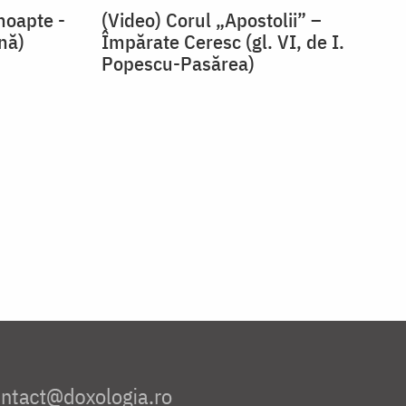
noapte -
(Video) Corul „Apostolii” –
snă)
⁠Împărate Ceresc (gl. VI, de I.
Popescu-Pasărea)