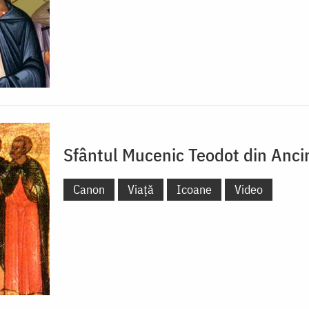
Sfântul Mucenic Teodot din Anci
Canon
Viață
Icoane
Video