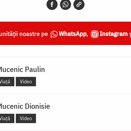
nității noastre pe
WhatsApp
,
Instagram
Mucenic Paulin
Viață
Video
Mucenic Dionisie
Viață
Video