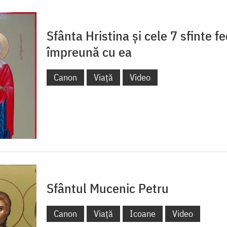
Sfânta Hristina și cele 7 sfinte f
împreună cu ea
Canon
Viață
Video
Sfântul Mucenic Petru
Canon
Viață
Icoane
Video