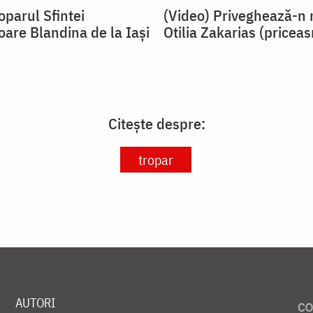
oparul Sfintei
(Video) Priveghează-n 
oare Blandina de la Iași
Otilia Zakarias (pricea
Citește despre:
tropar
AUTORI