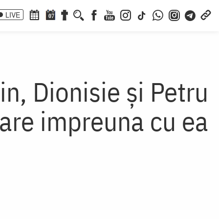
LIVE
07
n, Dionisie și Petru
cioare impreuna cu ea