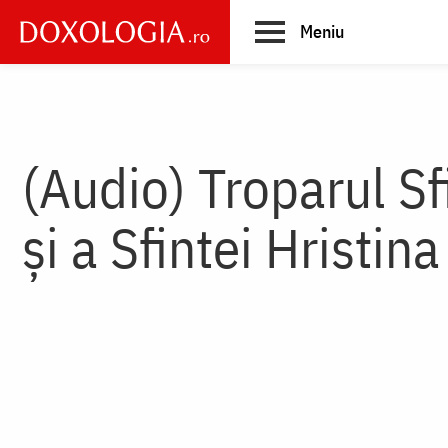
Skip
Meniu
to
main
Main
content
navigation
(Audio) Troparul Sf
și a Sfintei Hristin