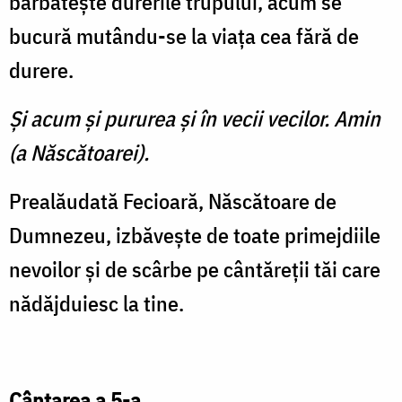
bărbăteşte durerile trupului, acum se
bucură mutându-se la viaţa cea fără de
durere.
Şi acum şi pururea şi în vecii vecilor. Amin
(a Născătoarei).
Prealăudată Fecioară, Născătoare de
Dumnezeu, izbăveşte de toate primejdiile
nevoilor şi de scârbe pe cântăreţii tăi care
nădăjduiesc la tine.
Cântarea a 5-a