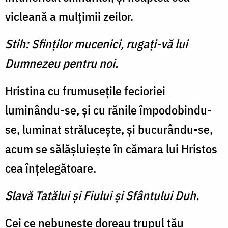
vicleană a mulţimii zeilor.
Stih: Sfinţilor mucenici, rugaţi-vă lui
Dumnezeu pentru noi.
Hristina cu frumuseţile fecioriei
luminându-se, şi cu rănile împodobindu-
se, luminat străluceşte, şi bucurându-se,
acum se sălăşluieşte în cămara lui Hristos
cea înţelegătoare.
Slavă Tatălui şi Fiului şi Sfântului Duh.
Cei ce nebuneşte doreau trupul tău