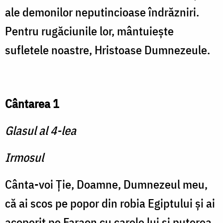
ale demonilor neputincioase îndrăzniri.
Pentru rugăciunile lor, mântuieşte
sufletele noastre, Hristoase Dumnezeule.
Cântarea 1
Glasul al 4-lea
Irmosul
Cânta-voi Ţie, Doamne, Dumnezeul meu,
că ai scos pe popor din robia Egiptului şi ai
acoperit pe Faraon cu carele lui şi puterea