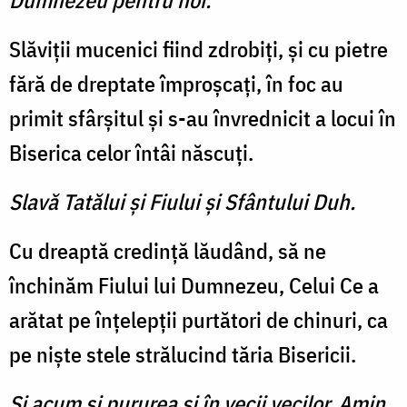
Dumnezeu pentru noi.
Slăviții mucenici fiind zdrobiţi, şi cu pietre
fără de dreptate împroşcaţi, în foc au
primit sfârşitul şi s-au învrednicit a locui în
Biserica celor întâi născuţi.
Slavă Tatălui şi Fiului şi Sfântului Duh.
Cu dreaptă credinţă lăudând, să ne
închinăm Fiului lui Dumnezeu, Celui Ce a
arătat pe înţelepţii purtători de chinuri, ca
pe nişte stele strălucind tăria Bisericii.
Şi acum şi pururea şi în vecii vecilor. Amin