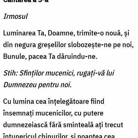
Irmosul
Luminarea Ta, Doamne, trimite-o nouă, şi
din negura greşelilor slobozeşte-ne pe noi,
Bunule, pacea Ta dăruindu-ne.
Stih: Sfinţilor mucenici, rugaţi-vă lui
Dumnezeu pentru noi.
Cu lumina cea înţelegătoare fiind
însemnaţi mucenicilor, cu putere
dumnezeiască fără sminteală aţi trecut
întunericul chinurilor, şi noaptea cea