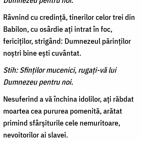
Dumnezeu pentru noi.
Râvnind cu credinţă, tinerilor celor trei din
Babilon, cu osârdie aţi intrat în foc,
fericiţilor, strigând: Dumnezeul părinţilor
noştri bine eşti cuvântat.
Stih: Sfinţilor mucenici, rugaţi-vă lui
Dumnezeu pentru noi.
Nesuferind a vă închina idolilor, aţi răbdat
moartea cea pururea pomenită, arătat
primind sfârşiturile cele nemuritoare,
nevoitorilor ai slavei.