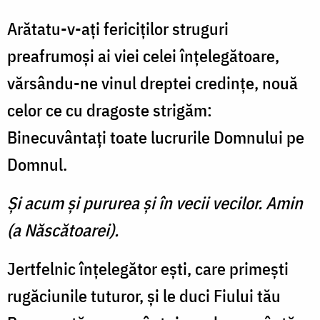
Arătatu-v-aţi fericiţilor struguri
preafrumoşi ai viei celei înţelegătoare,
vărsându-ne vinul dreptei credinţe, nouă
celor ce cu dragoste strigăm:
Binecuvântaţi toate lucrurile Domnului pe
Domnul.
Şi acum şi pururea şi în vecii vecilor. Amin
(a Născătoarei).
Jertfelnic înţelegător eşti, care primeşti
rugăciunile tuturor, şi le duci Fiului tău