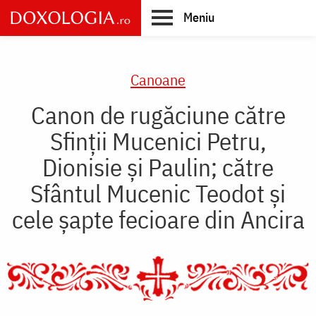
Skip
Meniu
to
main
Main
content
navigation
Canoane
Canon de rugăciune către
Sfinţii Mucenici Petru,
Dionisie şi Paulin; către
Sfântul Mucenic Teodot şi
cele şapte fecioare din Ancira