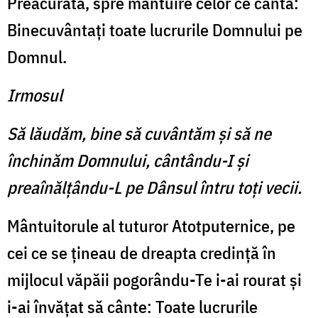
Preacurată, spre mântuire celor ce cântă:
Binecuvântaţi toate lucrurile Domnului pe
Domnul.
Irmosul
Să lăudăm, bine să cuvântăm şi să ne
închinăm Domnului, cântându-I şi
preaînălţându-L pe Dânsul întru toţi vecii.
Mântuitorule al tuturor Atotputernice, pe
cei ce se ţineau de dreapta credinţă în
mijlocul văpăii pogorându-Te i-ai rourat şi
i-ai învăţat să cânte: Toate lucrurile