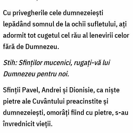
Cu privegherile cele dumnezeieşti
lepădând somnul de la ochii sufletului, aţi
adormit tot cugetul cel rău al lenevirii celor
fără de Dumnezeu.
Stih: Sfinţilor mucenici, rugaţi-vă lui
Dumnezeu pentru noi.
Sfinţii Pavel, Andrei şi Dionisie, ca nişte
pietre ale Cuvântului preacinstite şi
dumnezeieşti, omorâţi fiind cu pietre, s-au
învrednicit vieţii.