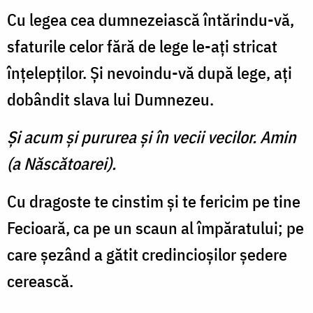
Cu legea cea dumnezeiască întărindu-vă,
sfaturile celor fără de lege le-aţi stricat
înţelepţilor. Şi nevoindu-vă după lege, aţi
dobândit slava lui Dumnezeu.
Şi acum şi pururea şi în vecii vecilor. Amin
(a Născătoarei).
Cu dragoste te cinstim şi te fericim pe tine
Fecioară, ca pe un scaun al împăratului; pe
care şezând a gătit credincioşilor şedere
cerească.