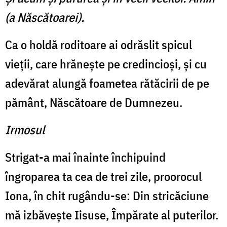
(a Născătoarei).
Ca o holdă roditoare ai odrăslit spicul
vieţii, care hrăneşte pe credincioşi, şi cu
adevărat alungă foametea rătăcirii de pe
pământ, Născătoare de Dumnezeu.
Irmosul
Strigat-a mai înainte închipuind
îngroparea ta cea de trei zile, proorocul
Iona, în chit rugându-se: Din stricăciune
mă izbăveşte Iisuse, Împărate al puterilor.