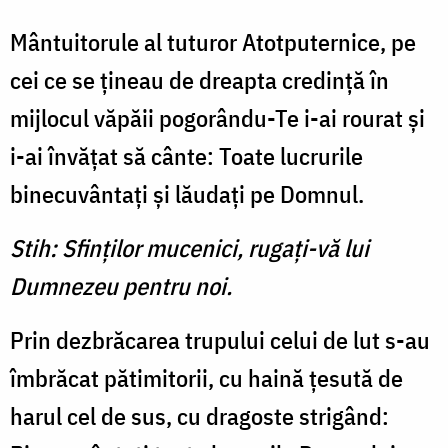
Mântuitorule al tuturor Atotputernice, pe
cei ce se ţineau de dreapta credinţă în
mijlocul văpăii pogorându-Te i-ai rourat şi
i-ai învăţat să cânte: Toate lucrurile
binecuvântaţi şi lăudaţi pe Domnul.
Stih: Sfinţilor mucenici, rugaţi-vă lui
Dumnezeu pentru noi.
Prin dezbrăcarea trupului celui de lut s-au
îmbrăcat pătimitorii, cu haină ţesută de
harul cel de sus, cu dragoste strigând: