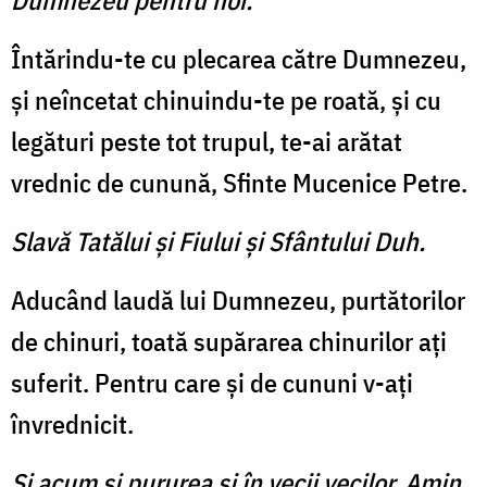
Dumnezeu pentru noi.
Întărindu-te cu plecarea către Dumnezeu,
şi neîncetat chinuindu-te pe roată, şi cu
legături peste tot trupul, te-ai arătat
vrednic de cunună, Sfinte Mucenice Petre.
Slavă Tatălui şi Fiului şi Sfântului Duh.
Aducând laudă lui Dumnezeu, purtătorilor
de chinuri, toată supărarea chinurilor aţi
suferit. Pentru care şi de cununi v-aţi
învrednicit.
Şi acum şi pururea şi în vecii vecilor. Amin