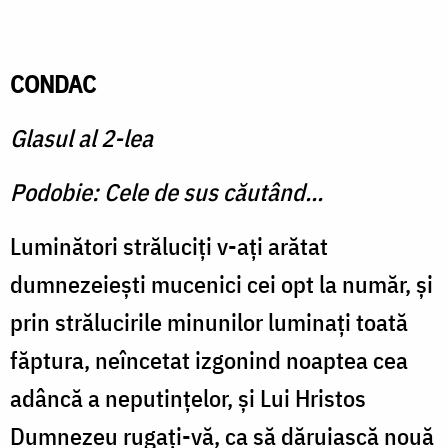
CONDAC
Glasul al 2-lea
Podobie: Cele de sus căutând...
Luminători străluciţi v-aţi arătat
dumnezeieşti mucenici cei opt la număr, şi
prin strălucirile minunilor luminaţi toată
făptura, neîncetat izgonind noaptea cea
adâncă a neputinţelor, şi Lui Hristos
Dumnezeu rugați-vă, ca să dăruiască nouă