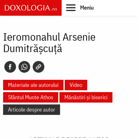
Skip
Meniu
to
main
Main
content
navigation
Ieromonahul Arsenie
Dumitrășcuță
Materiale ale autorului
Video
Sfântul Munte Athos
Mănăstiri și biserici
Articole despre autor