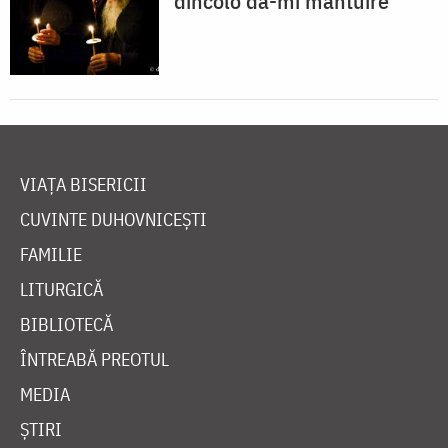
dincolo dă-mi mântuire”
VIAȚA BISERICII
CUVINTE DUHOVNICEȘTI
FAMILIE
LITURGICĂ
BIBLIOTECĂ
ÎNTREABĂ PREOTUL
MEDIA
ȘTIRI