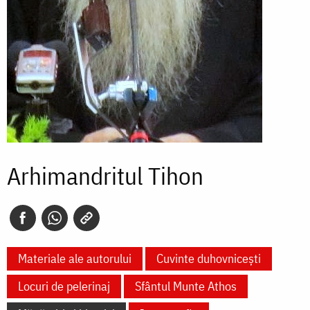
Arhimandritul Tihon
Materiale ale autorului
Cuvinte duhovnicești
Locuri de pelerinaj
Sfântul Munte Athos