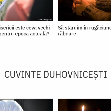
sericii este ceva vechi
Să stăruim în rugăciun
 pentru epoca actuală?
răbdare
CUVINTE DUHOVNICEȘTI