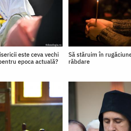
sericii este ceva vechi
Să stăruim în rugăciun
 pentru epoca actuală?
răbdare