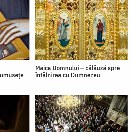
Maica Domnului ‒ călăuză spre
frumusețe
întâlnirea cu Dumnezeu