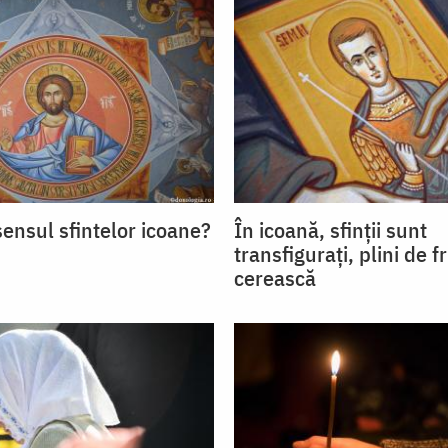
sensul sfintelor icoane?
În icoană, sfinții sunt
transfigurați, plini de 
cerească