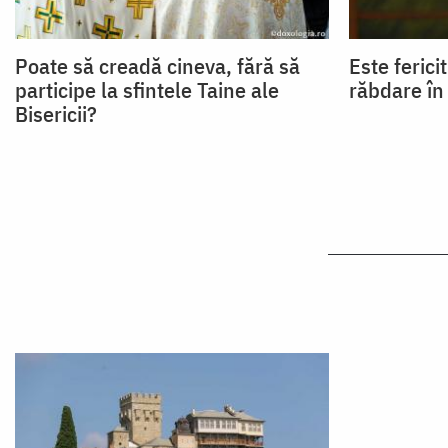
Poate să creadă cineva, fără să
Este ferici
participe la sfintele Taine ale
răbdare în 
Bisericii?