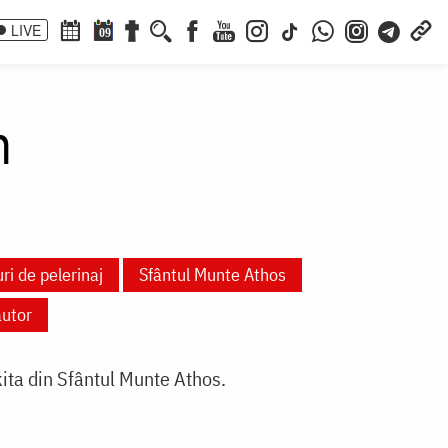
LIVE
09
n
ri de pelerinaj
Sfântul Munte Athos
autor
kita din Sfântul Munte Athos.