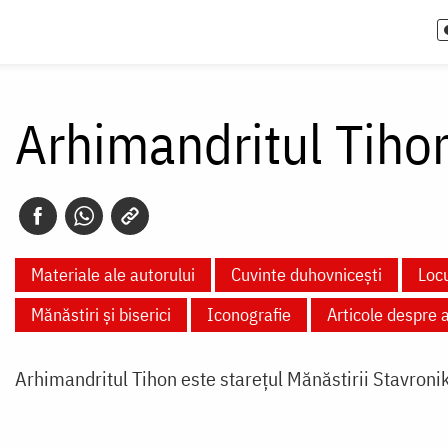
Arhimandritul Tiho
Materiale ale autorului
Cuvinte duhovnicești
Locu
Mănăstiri și biserici
Iconografie
Articole despre 
Arhimandritul Tihon este starețul Mănăstirii Stavroni