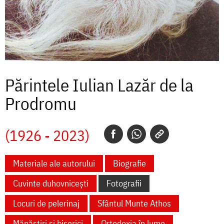
Părintele Iulian Lazăr de la
Prodromu
(1926 - 2023)
Materiale ale autorului
Biografie
Cuvinte duhovnicești
Fotografii
Locuri de pelerinaj
Sfântul Munte Athos
Mănăstiri și biserici
Ortodoxia în lume