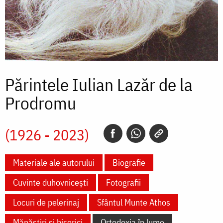
Părintele Iulian Lazăr de la
Prodromu
(1926 - 2023)
Materiale ale autorului
Biografie
Cuvinte duhovnicești
Fotografii
Locuri de pelerinaj
Sfântul Munte Athos
Mănăstiri și biserici
Ortodoxia în lume