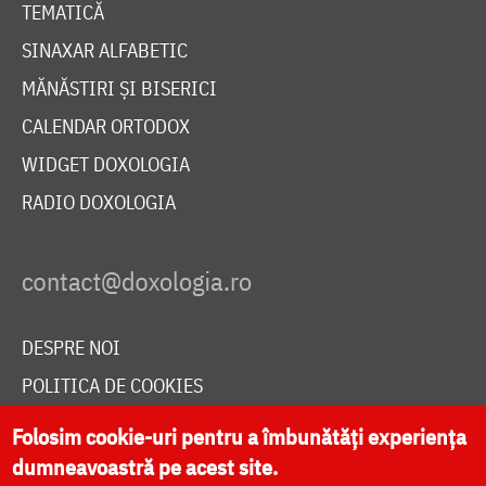
TEMATICĂ
SINAXAR ALFABETIC
MĂNĂSTIRI ȘI BISERICI
CALENDAR ORTODOX
WIDGET DOXOLOGIA
RADIO DOXOLOGIA
DESPRE NOI
POLITICA DE COOKIES
DONEAZĂ ONLINE PENTRU CATEDRALA NAȚIONALĂ
Folosim cookie-uri pentru a îmbunătăți experiența
dumneavoastră pe acest site.