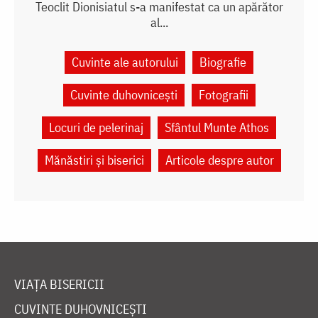
Teoclit Dionisiatul s-a manifestat ca un apărător
al...
Cuvinte ale autorului
Biografie
Cuvinte duhovnicești
Fotografii
Locuri de pelerinaj
Sfântul Munte Athos
Mănăstiri și biserici
Articole despre autor
VIAȚA BISERICII
CUVINTE DUHOVNICEȘTI