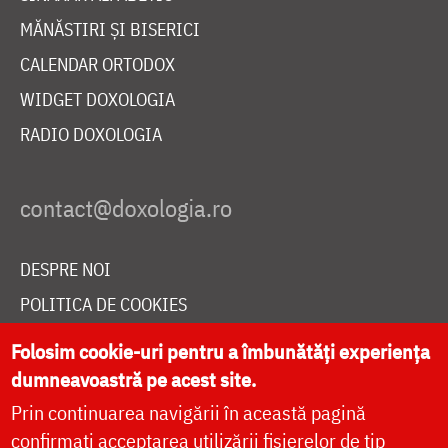
MĂNĂSTIRI ȘI BISERICI
CALENDAR ORTODOX
WIDGET DOXOLOGIA
RADIO DOXOLOGIA
DESPRE NOI
POLITICA DE COOKIES
DONEAZĂ ONLINE PENTRU CATEDRALA NAȚIONALĂ
Folosim cookie-uri pentru a îmbunătăți experiența
dumneavoastră pe acest site.
Prin continuarea navigării în această pagină
LIVE
confirmați acceptarea utilizării fișierelor de tip