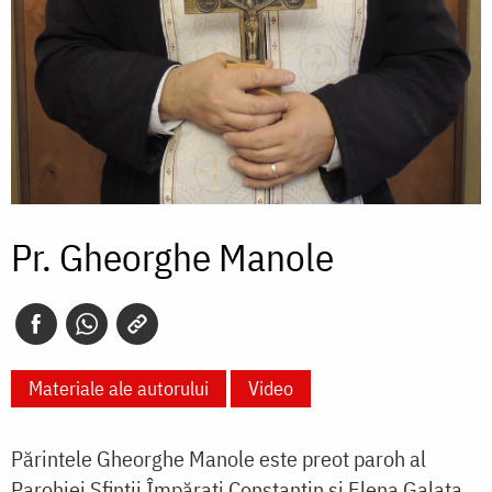
Pr. Gheorghe Manole
Materiale ale autorului
Video
Părintele Gheorghe Manole este preot paroh al
Parohiei Sfinţii Împăraţi Constantin şi Elena Galata.